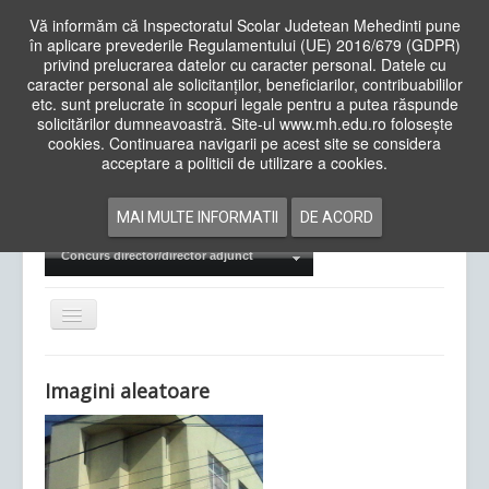
Vă informăm că Inspectoratul Scolar Judetean Mehedinti pune
în aplicare prevederile Regulamentului (UE) 2016/679 (GDPR)
privind prelucrarea datelor cu caracter personal. Datele cu
caracter personal ale solicitanților, beneficiarilor, contribuabililor
Cauta
etc. sunt prelucrate în scopuri legale pentru a putea răspunde
in
solicitărilor dumneavoastră. Site-ul www.mh.edu.ro folosește
site
cookies. Continuarea navigarii pe acest site se considera
Acasa
Cadre Didactice
acceptare a politicii de utilizare a cookies.
Departamente
Proiecte
MAI MULTE INFORMATII
DE ACORD
Examene Naționale
Concurs director/director adjunct
Comută
navigarea
Imagini aleatoare