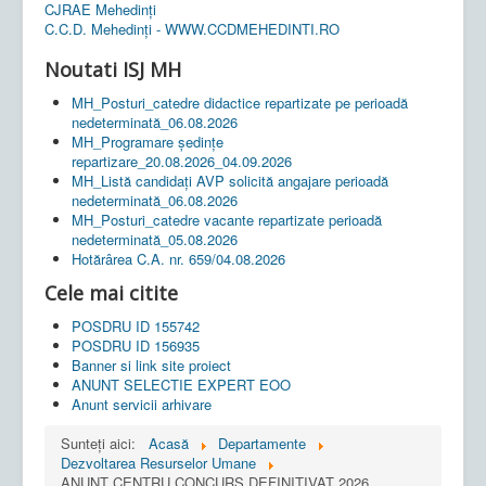
CJRAE Mehedinți
C.C.D. Mehedinţi - WWW.CCDMEHEDINTI.RO
Noutati ISJ MH
MH_Posturi_catedre didactice repartizate pe perioadă
nedeterminată_06.08.2026
MH_Programare ședințe
repartizare_20.08.2026_04.09.2026
MH_Listă candidați AVP solicită angajare perioadă
nedeterminată_06.08.2026
MH_Posturi_catedre vacante repartizate perioadă
nedeterminată_05.08.2026
Hotărârea C.A. nr. 659/04.08.2026
Cele mai citite
POSDRU ID 155742
POSDRU ID 156935
Banner si link site proiect
ANUNT SELECTIE EXPERT EOO
Anunt servicii arhivare
Sunteți aici:
Acasă
Departamente
Dezvoltarea Resurselor Umane
ANUNT CENTRU CONCURS DEFINITIVAT 2026