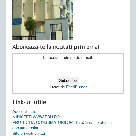
Ultimele articole:
Vi, 04.11.2022 -
Inspectoratul Școlar
Județean Mehedinți
Aboneaza-te la noutati prin email
Introduceti adresa de e-mail:
Livrat de
FeedBurner
Link-uri utile
Accesibilitate
MINISTER-WWW.EDU.RO
PROTECȚIA CONSUMATORILOR - InfoCons – protectia
consumatorilor
Site-uri web unitati