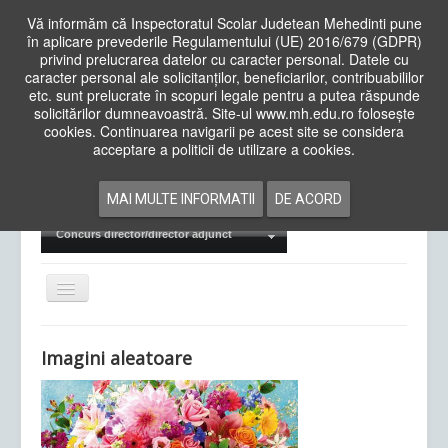
Vă informăm că Inspectoratul Scolar Judetean Mehedinti pune
în aplicare prevederile Regulamentului (UE) 2016/679 (GDPR)
privind prelucrarea datelor cu caracter personal. Datele cu
caracter personal ale solicitanților, beneficiarilor, contribuabililor
Cauta
etc. sunt prelucrate în scopuri legale pentru a putea răspunde
in
solicitărilor dumneavoastră. Site-ul www.mh.edu.ro folosește
site
cookies. Continuarea navigarii pe acest site se considera
Acasa
Cadre Didactice
acceptare a politicii de utilizare a cookies.
Departamente
Proiecte
MAI MULTE INFORMATII
DE ACORD
Examene Naționale
Concurs director/director adjunct
Comută
navigarea
Imagini aleatoare