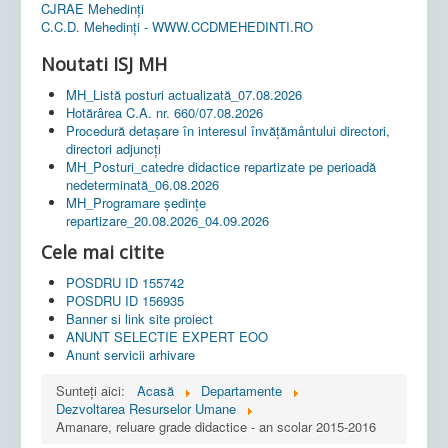
CJRAE Mehedinți
C.C.D. Mehedinţi - WWW.CCDMEHEDINTI.RO
Noutati ISJ MH
MH_Listă posturi actualizată_07.08.2026
Hotărârea C.A. nr. 660/07.08.2026
Procedură detașare în interesul învățământului directori,
directori adjuncți
MH_Posturi_catedre didactice repartizate pe perioadă
nedeterminată_06.08.2026
MH_Programare ședințe
repartizare_20.08.2026_04.09.2026
Cele mai citite
POSDRU ID 155742
POSDRU ID 156935
Banner si link site proiect
ANUNT SELECTIE EXPERT EOO
Anunt servicii arhivare
Sunteți aici:
Acasă
Departamente
Dezvoltarea Resurselor Umane
Amanare, reluare grade didactice - an scolar 2015-2016