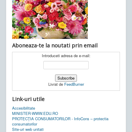
Ultimele articole:
Vi, 04.11.2022 -
Inspectoratul Școlar
Județean Mehedinți
Aboneaza-te la noutati prin email
Introduceti adresa de e-mail:
Livrat de
FeedBurner
Link-uri utile
Accesibilitate
MINISTER-WWW.EDU.RO
PROTECȚIA CONSUMATORILOR - InfoCons – protectia
consumatorilor
Site-uri web unitati