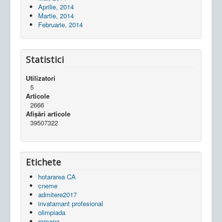
Aprilie, 2014
Martie, 2014
Februarie, 2014
Statistici
Utilizatori
5
Articole
2666
Afișări articole
39507322
Etichete
hotararea CA
cneme
admitere2017
invatamant profesional
olimpiada
romana