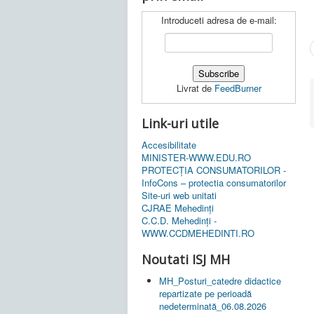
Introduceti adresa de e-mail:
Livrat de
FeedBurner
Link-uri utile
Accesibilitate
MINISTER-WWW.EDU.RO
PROTECȚIA CONSUMATORILOR -
InfoCons – protectia consumatorilor
Site-uri web unitati
CJRAE Mehedinți
C.C.D. Mehedinţi -
WWW.CCDMEHEDINTI.RO
Noutati ISJ MH
MH_Posturi_catedre didactice
repartizate pe perioadă
nedeterminată_06.08.2026