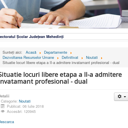
ectoratul Școlar Județean Mehedinți
Sunteți aici:
Acasă
Departamente
Dezvoltarea Resurselor Umane
Definitivat
Noutati
Situatie locuri libere etapa a II-a admitere invatamant profesional - dual
Situatie locuri libere etapa a II-a admitere
invatamant profesional - dual
etalii
Categorie:
Noutati
Publicat: 06 Iulie 2018
Accesări: 120945
Descarca