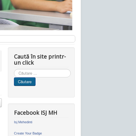
Caută în site printr-
un click
Cauta
in
Căutare
site
Facebook ISJ MH
Isj Mehedinti
Create Your Badge