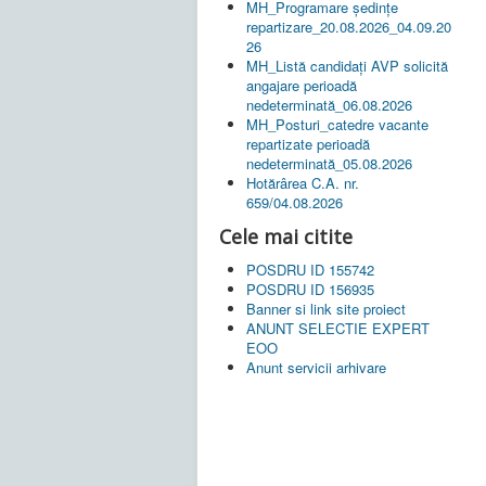
MH_Programare ședințe
repartizare_20.08.2026_04.09.20
26
MH_Listă candidați AVP solicită
angajare perioadă
nedeterminată_06.08.2026
MH_Posturi_catedre vacante
repartizate perioadă
nedeterminată_05.08.2026
Hotărârea C.A. nr.
659/04.08.2026
Cele mai citite
POSDRU ID 155742
POSDRU ID 156935
Banner si link site proiect
ANUNT SELECTIE EXPERT
EOO
Anunt servicii arhivare