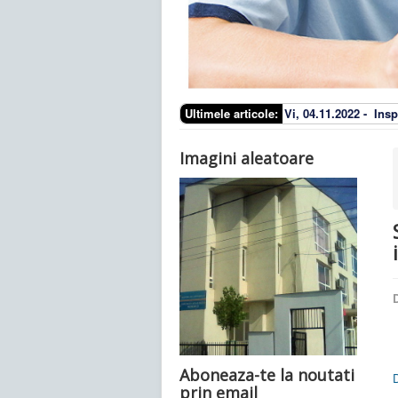
Ultimele articole:
Vi, 04.11.2022 -
Insp
Imagini aleatoare
D
Aboneaza-te la noutati
prin email