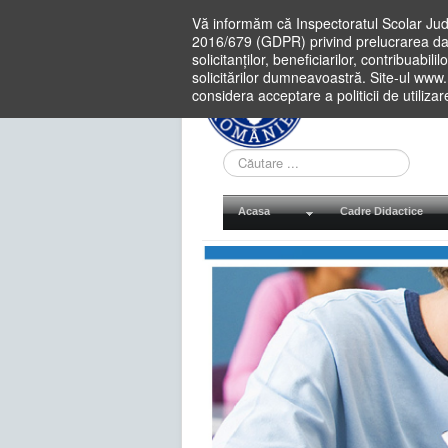
Vă informăm că Inspectoratul Scolar Jud
2016/679 (GDPR) privind prelucrarea dat
solicitanților, beneficiarilor, contribuabi
solicitărilor dumneavoastră. Site-ul www
considera acceptare a politicii de utiliza
Cauta
in
site
Acasa
Cadre Didactice