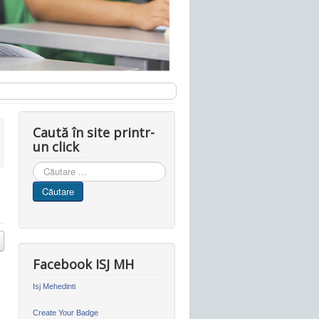
Caută în site printr-
un click
Cauta
in
Căutare
site
Facebook ISJ MH
Isj Mehedinti
Create Your Badge