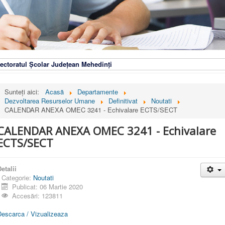
ectoratul Școlar Județean Mehedinți
Sunteți aici:
Acasă
Departamente
Dezvoltarea Resurselor Umane
Definitivat
Noutati
CALENDAR ANEXA OMEC 3241 - Echivalare ECTS/SECT
CALENDAR ANEXA OMEC 3241 - Echivalare
ECTS/SECT
etalii
Categorie:
Noutati
Publicat: 06 Martie 2020
Accesări: 123811
Descarca / Vizualizeaza