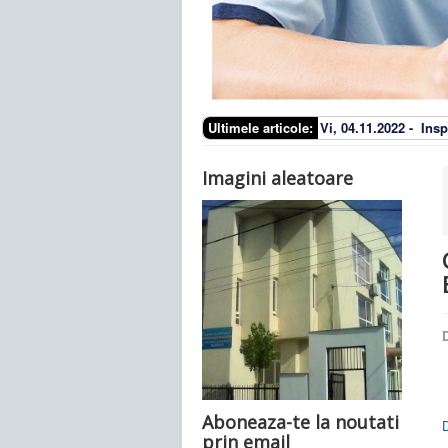
Ultimele articole:
Vi, 04.11.2022 -
Insp
Imagini aleatoare
D
Aboneaza-te la noutati
prin email