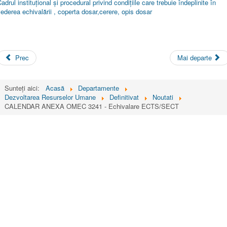
adrul instituţional şi procedural privind condiţiile care trebuie îndeplinite în
ederea echivalării , coperta dosar,cerere, opis dosar
Prec
Mai departe
Sunteți aici:
Acasă
Departamente
Dezvoltarea Resurselor Umane
Definitivat
Noutati
CALENDAR ANEXA OMEC 3241 - Echivalare ECTS/SECT