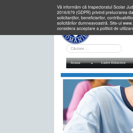
Vă informăm că Inspectoratul Scolar Jud
2016/679 (GDPR) privind prelucrarea dat
solicitanților, beneficiarilor, contribuabi
solicitărilor dumneavoastră. Site-ul www
considera acceptare a politicii de utiliza
Cauta
in
site
Acasa
Cadre Didactice