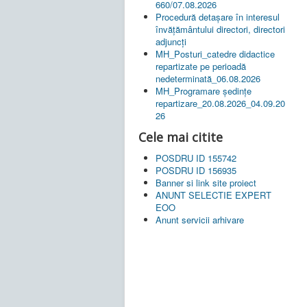
660/07.08.2026
Procedură detașare în interesul
învățământului directori, directori
adjuncți
MH_Posturi_catedre didactice
repartizate pe perioadă
nedeterminată_06.08.2026
MH_Programare ședințe
repartizare_20.08.2026_04.09.20
26
Cele mai citite
POSDRU ID 155742
POSDRU ID 156935
Banner si link site proiect
ANUNT SELECTIE EXPERT
EOO
Anunt servicii arhivare