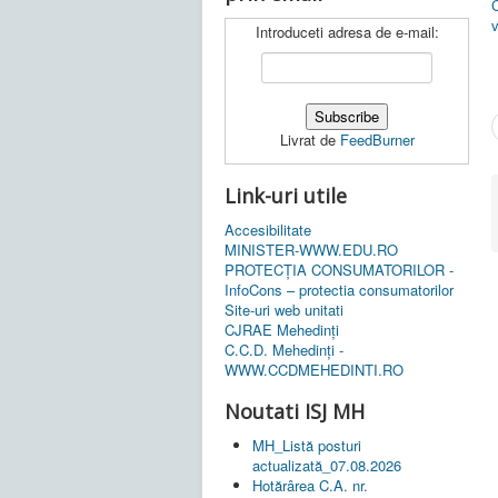
C
v
Introduceti adresa de e-mail:
Livrat de
FeedBurner
Link-uri utile
Accesibilitate
MINISTER-WWW.EDU.RO
PROTECȚIA CONSUMATORILOR -
InfoCons – protectia consumatorilor
Site-uri web unitati
CJRAE Mehedinți
C.C.D. Mehedinţi -
WWW.CCDMEHEDINTI.RO
Noutati ISJ MH
MH_Listă posturi
actualizată_07.08.2026
Hotărârea C.A. nr.