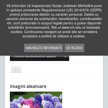
Vă informăm că Inspectoratul Scolar Judetean Mehedinti pune
în aplicare prevederile Regulamentului (UE) 2016/679 (GDPR)
privind prelucrarea datelor cu caracter personal. Datele cu
caracter personal ale solicitanților, beneficiarilor, contribuabililor
Cauta
etc. sunt prelucrate în scopuri legale pentru a putea răspunde
in
solicitărilor dumneavoastră. Site-ul www.mh.edu.ro folosește
site
cookies. Continuarea navigarii pe acest site se considera
Acasa
Cadre Didactice
acceptare a politicii de utilizare a cookies.
Departamente
Proiecte
MAI MULTE INFORMATII
DE ACORD
Examene Naționale
Concurs director/director adjunct
Comută
navigarea
Imagini aleatoare