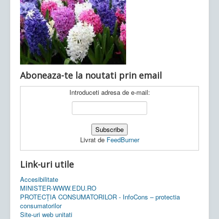
Ultimele articole:
Vi, 04.11.2022 -
Inspectoratul Școlar
Județean Mehedinți
Aboneaza-te la noutati prin email
Introduceti adresa de e-mail:
Livrat de
FeedBurner
Link-uri utile
Accesibilitate
MINISTER-WWW.EDU.RO
PROTECȚIA CONSUMATORILOR - InfoCons – protectia
consumatorilor
Site-uri web unitati