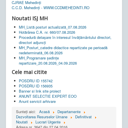
CJRAE Mehedinți
C.C.D. Mehedinţi - WWW.CCDMEHEDINTI.RO
Noutati ISJ MH
MH_Listă posturi actualizată_07.08.2026
Hotărârea C.A. nr. 660/07.08.2026
Procedură detașare în interesul învățământului directori,
directori adjuncți
MH_Posturi_catedre didactice repartizate pe perioadă
nedeterminată_06.08.2026
MH_Programare ședințe
repartizare_20.08.2026_04.09.2026
Cele mai citite
POSDRU ID 155742
POSDRU ID 156935
Banner si link site proiect
ANUNT SELECTIE EXPERT EOO
Anunt servicii arhivare
Sunteți aici:
Acasă
Departamente
Dezvoltarea Resurselor Umane
Definitivat
Noutati
Lucrari Urgente
Adresa nr. 3647 din 27.04.2016