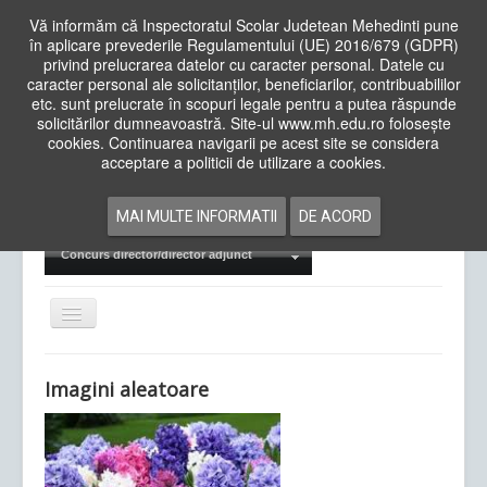
Vă informăm că Inspectoratul Scolar Judetean Mehedinti pune
în aplicare prevederile Regulamentului (UE) 2016/679 (GDPR)
privind prelucrarea datelor cu caracter personal. Datele cu
caracter personal ale solicitanților, beneficiarilor, contribuabililor
Cauta
etc. sunt prelucrate în scopuri legale pentru a putea răspunde
in
solicitărilor dumneavoastră. Site-ul www.mh.edu.ro folosește
site
cookies. Continuarea navigarii pe acest site se considera
Acasa
Cadre Didactice
acceptare a politicii de utilizare a cookies.
Departamente
Proiecte
MAI MULTE INFORMATII
DE ACORD
Examene Naționale
Concurs director/director adjunct
Comută
navigarea
Imagini aleatoare