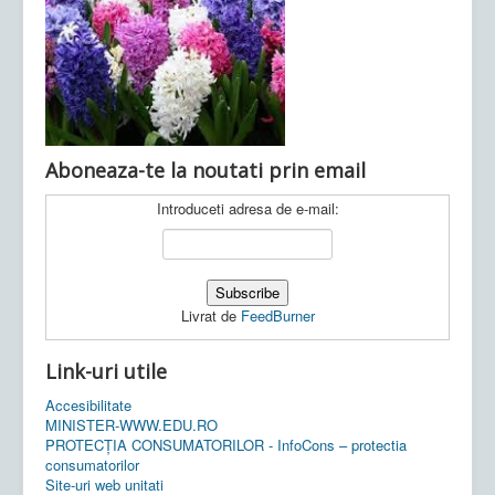
Ultimele articole:
Vi, 04.11.2022 -
Inspectoratul Școlar
Județean Mehedinți
Aboneaza-te la noutati prin email
Introduceti adresa de e-mail:
Livrat de
FeedBurner
Link-uri utile
Accesibilitate
MINISTER-WWW.EDU.RO
PROTECȚIA CONSUMATORILOR - InfoCons – protectia
consumatorilor
Site-uri web unitati