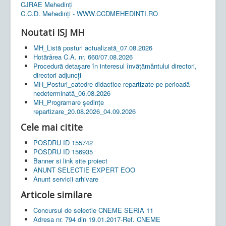
CJRAE Mehedinți
C.C.D. Mehedinţi - WWW.CCDMEHEDINTI.RO
Noutati ISJ MH
MH_Listă posturi actualizată_07.08.2026
Hotărârea C.A. nr. 660/07.08.2026
Procedură detașare în interesul învățământului directori,
directori adjuncți
MH_Posturi_catedre didactice repartizate pe perioadă
nedeterminată_06.08.2026
MH_Programare ședințe
repartizare_20.08.2026_04.09.2026
Cele mai citite
POSDRU ID 155742
POSDRU ID 156935
Banner si link site proiect
ANUNT SELECTIE EXPERT EOO
Anunt servicii arhivare
Articole similare
Concursul de selectie CNEME SERIA 11
Adresa nr. 794 din 19.01.2017-Ref. CNEME