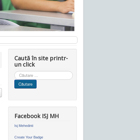
Caută în site printr-
un click
Cauta
in
Căutare
site
Facebook ISJ MH
Isj Mehedinti
Create Your Badge