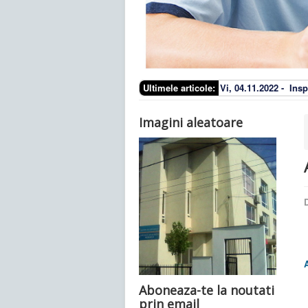
Ultimele articole:
Vi, 04.11.2022 -
Insp
Imagini aleatoare
D
Aboneaza-te la noutati
prin email