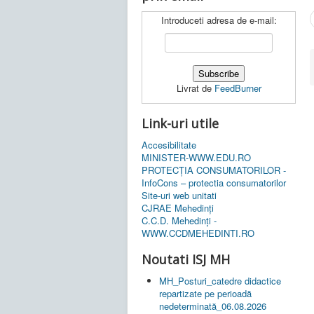
Introduceti adresa de e-mail:
Livrat de
FeedBurner
Link-uri utile
Accesibilitate
MINISTER-WWW.EDU.RO
PROTECȚIA CONSUMATORILOR -
InfoCons – protectia consumatorilor
Site-uri web unitati
CJRAE Mehedinți
C.C.D. Mehedinţi -
WWW.CCDMEHEDINTI.RO
Noutati ISJ MH
MH_Posturi_catedre didactice
repartizate pe perioadă
nedeterminată_06.08.2026