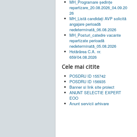
MH_Programare ședințe
repartizare_20.08.2026_04.09.20
26
MH_Listă candidați AVP solicită
angajare perioadă
nedeterminată_06.08.2026
MH_Posturi_catedre vacante
repartizate perioadă
nedeterminată_05.08.2026
Hotărârea C.A. nr.
659/04.08.2026
Cele mai citite
POSDRU ID 155742
POSDRU ID 156935
Banner si link site proiect
ANUNT SELECTIE EXPERT
EOO
Anunt servicii arhivare