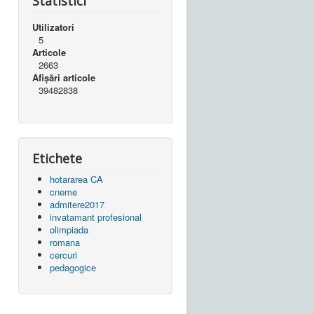
Statistici
Utilizatori
5
Articole
2663
Afișări articole
39482838
Etichete
hotararea CA
cneme
admitere2017
invatamant profesional
olimpiada
romana
cercuri
pedagogice