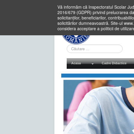
Vă informăm că Inspectoratul Scolar Jud
2016/679 (GDPR) privind prelucrarea dat
solicitanților, beneficiarilor, contribuabi
solicitărilor dumneavoastră. Site-ul www
considera acceptare a politicii de utiliza
Cauta
in
site
Acasa
Cadre Didactice