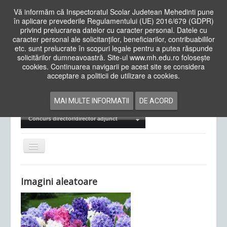
Vă informăm că Inspectoratul Scolar Judetean Mehedinti pune
în aplicare prevederile Regulamentului (UE) 2016/679 (GDPR)
privind prelucrarea datelor cu caracter personal. Datele cu
caracter personal ale solicitanților, beneficiarilor, contribuabililor
Cauta
etc. sunt prelucrate în scopuri legale pentru a putea răspunde
in
solicitărilor dumneavoastră. Site-ul www.mh.edu.ro folosește
site
cookies. Continuarea navigarii pe acest site se considera
Acasa
Cadre Didactice
acceptare a politicii de utilizare a cookies.
Departamente
Proiecte
MAI MULTE INFORMATII
DE ACORD
Examene Naționale
Concurs director/director adjunct
Comută
navigarea
Imagini aleatoare