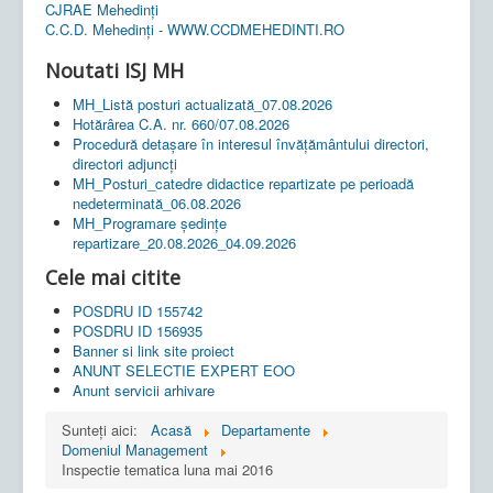
CJRAE Mehedinți
C.C.D. Mehedinţi - WWW.CCDMEHEDINTI.RO
Noutati ISJ MH
MH_Listă posturi actualizată_07.08.2026
Hotărârea C.A. nr. 660/07.08.2026
Procedură detașare în interesul învățământului directori,
directori adjuncți
MH_Posturi_catedre didactice repartizate pe perioadă
nedeterminată_06.08.2026
MH_Programare ședințe
repartizare_20.08.2026_04.09.2026
Cele mai citite
POSDRU ID 155742
POSDRU ID 156935
Banner si link site proiect
ANUNT SELECTIE EXPERT EOO
Anunt servicii arhivare
Sunteți aici:
Acasă
Departamente
Domeniul Management
Inspectie tematica luna mai 2016