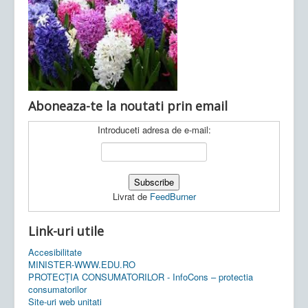
Ultimele articole:
Vi, 04.11.2022 -
Inspectoratul Școlar
Județean Mehedinți
Aboneaza-te la noutati prin email
Introduceti adresa de e-mail:
Livrat de
FeedBurner
Link-uri utile
Accesibilitate
MINISTER-WWW.EDU.RO
PROTECȚIA CONSUMATORILOR - InfoCons – protectia
consumatorilor
Site-uri web unitati