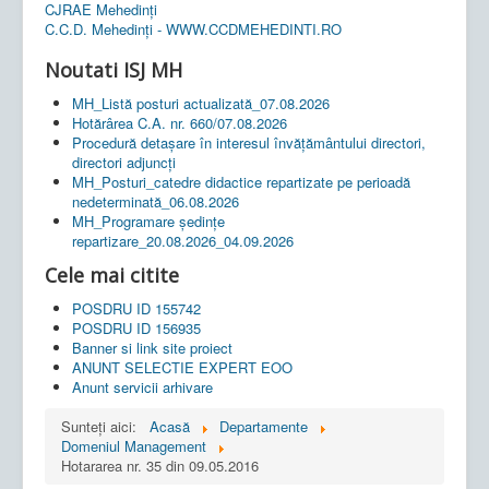
CJRAE Mehedinți
C.C.D. Mehedinţi - WWW.CCDMEHEDINTI.RO
Noutati ISJ MH
MH_Listă posturi actualizată_07.08.2026
Hotărârea C.A. nr. 660/07.08.2026
Procedură detașare în interesul învățământului directori,
directori adjuncți
MH_Posturi_catedre didactice repartizate pe perioadă
nedeterminată_06.08.2026
MH_Programare ședințe
repartizare_20.08.2026_04.09.2026
Cele mai citite
POSDRU ID 155742
POSDRU ID 156935
Banner si link site proiect
ANUNT SELECTIE EXPERT EOO
Anunt servicii arhivare
Sunteți aici:
Acasă
Departamente
Domeniul Management
Hotararea nr. 35 din 09.05.2016