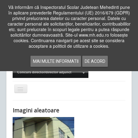
Vă informăm că Inspectoratul Scolar Judetean Mehedinti pune
în aplicare prevederile Regulamentului (UE) 2016/679 (GDPR)
privind prelucrarea datelor cu caracter personal. Datele cu
caracter personal ale solicitanților, beneficiarilor, contribuabililor
Cauta
etc. sunt prelucrate în scopuri legale pentru a putea răspunde
in
solicitărilor dumneavoastră. Site-ul www.mh.edu.ro folosește
site
cookies. Continuarea navigarii pe acest site se considera
Acasa
Cadre Didactice
acceptare a politicii de utilizare a cookies.
Departamente
Proiecte
MAI MULTE INFORMATII
DE ACORD
Examene Naționale
Concurs director/director adjunct
Comută
navigarea
Imagini aleatoare