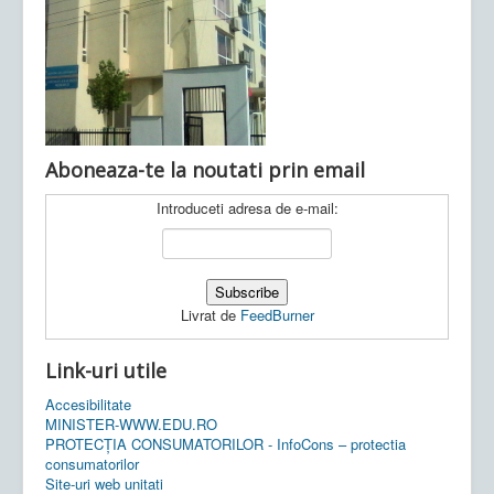
Ultimele articole:
Vi, 04.11.2022 -
Inspectoratul Școlar
Județean Mehedinți
Aboneaza-te la noutati prin email
Introduceti adresa de e-mail:
Livrat de
FeedBurner
Link-uri utile
Accesibilitate
MINISTER-WWW.EDU.RO
PROTECȚIA CONSUMATORILOR - InfoCons – protectia
consumatorilor
Site-uri web unitati