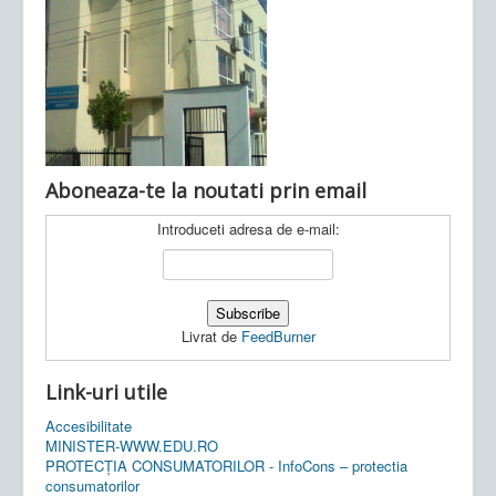
Ultimele articole:
Vi, 04.11.2022 -
Inspectoratul Școlar
Județean Mehedinți
Aboneaza-te la noutati prin email
Introduceti adresa de e-mail:
Livrat de
FeedBurner
Link-uri utile
Accesibilitate
MINISTER-WWW.EDU.RO
PROTECȚIA CONSUMATORILOR - InfoCons – protectia
consumatorilor