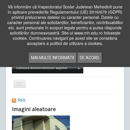
Vă informăm că Inspectoratul Scolar Judetean Mehedinti pune
în aplicare prevederile Regulamentului (UE) 2016/679 (GDPR)
privind prelucrarea datelor cu caracter personal. Datele cu
caracter personal ale solicitanților, beneficiarilor, contribuabililor
Cauta
etc. sunt prelucrate în scopuri legale pentru a putea răspunde
in
solicitărilor dumneavoastră. Site-ul www.mh.edu.ro folosește
site
cookies. Continuarea navigarii pe acest site se considera
Acasa
Cadre Didactice
acceptare a politicii de utilizare a cookies.
Departamente
Proiecte
MAI MULTE INFORMATII
DE ACORD
Examene Naționale
Concurs director/director adjunct
Comută
navigarea
RSS
Imagini aleatoare