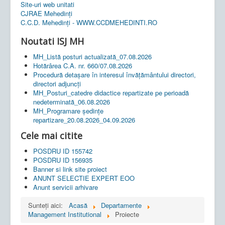
Site-uri web unitati
CJRAE Mehedinți
C.C.D. Mehedinţi - WWW.CCDMEHEDINTI.RO
Noutati ISJ MH
MH_Listă posturi actualizată_07.08.2026
Hotărârea C.A. nr. 660/07.08.2026
Procedură detașare în interesul învățământului directori,
directori adjuncți
MH_Posturi_catedre didactice repartizate pe perioadă
nedeterminată_06.08.2026
MH_Programare ședințe
repartizare_20.08.2026_04.09.2026
Cele mai citite
POSDRU ID 155742
POSDRU ID 156935
Banner si link site proiect
ANUNT SELECTIE EXPERT EOO
Anunt servicii arhivare
Sunteți aici:
Acasă
Departamente
Management Institutional
Proiecte