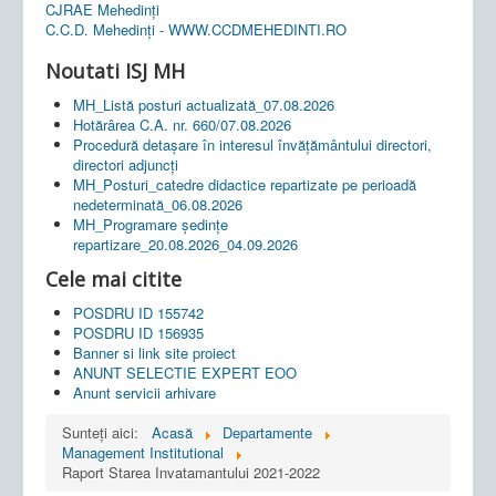
CJRAE Mehedinți
C.C.D. Mehedinţi - WWW.CCDMEHEDINTI.RO
Noutati ISJ MH
MH_Listă posturi actualizată_07.08.2026
Hotărârea C.A. nr. 660/07.08.2026
Procedură detașare în interesul învățământului directori,
directori adjuncți
MH_Posturi_catedre didactice repartizate pe perioadă
nedeterminată_06.08.2026
MH_Programare ședințe
repartizare_20.08.2026_04.09.2026
Cele mai citite
POSDRU ID 155742
POSDRU ID 156935
Banner si link site proiect
ANUNT SELECTIE EXPERT EOO
Anunt servicii arhivare
Sunteți aici:
Acasă
Departamente
Management Institutional
Raport Starea Invatamantului 2021-2022