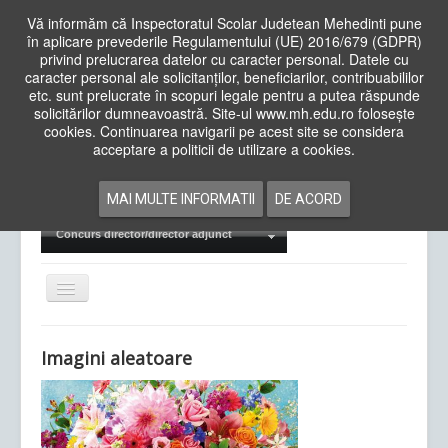
Vă informăm că Inspectoratul Scolar Judetean Mehedinti pune
în aplicare prevederile Regulamentului (UE) 2016/679 (GDPR)
privind prelucrarea datelor cu caracter personal. Datele cu
caracter personal ale solicitanților, beneficiarilor, contribuabililor
Cauta
etc. sunt prelucrate în scopuri legale pentru a putea răspunde
in
solicitărilor dumneavoastră. Site-ul www.mh.edu.ro folosește
site
cookies. Continuarea navigarii pe acest site se considera
Acasa
Cadre Didactice
acceptare a politicii de utilizare a cookies.
Departamente
Proiecte
MAI MULTE INFORMATII
DE ACORD
Examene Naționale
Concurs director/director adjunct
Comută
navigarea
Imagini aleatoare