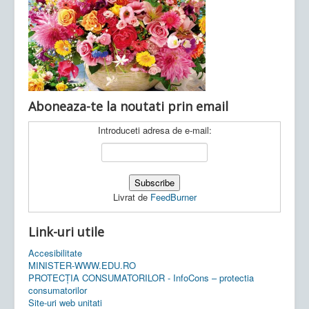
Ultimele articole:
Vi, 04.11.2022 -
Inspectoratul Școlar
Județean Mehedinți
Aboneaza-te la noutati prin email
Introduceti adresa de e-mail:
Livrat de
FeedBurner
Link-uri utile
Accesibilitate
MINISTER-WWW.EDU.RO
PROTECȚIA CONSUMATORILOR - InfoCons – protectia
consumatorilor
Site-uri web unitati