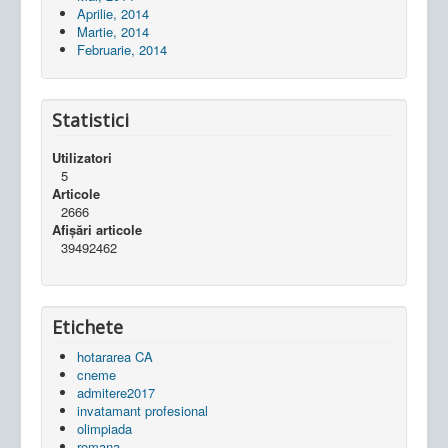
Aprilie, 2014
Martie, 2014
Februarie, 2014
Statistici
Utilizatori
5
Articole
2666
Afișări articole
39492462
Etichete
hotararea CA
cneme
admitere2017
invatamant profesional
olimpiada
romana