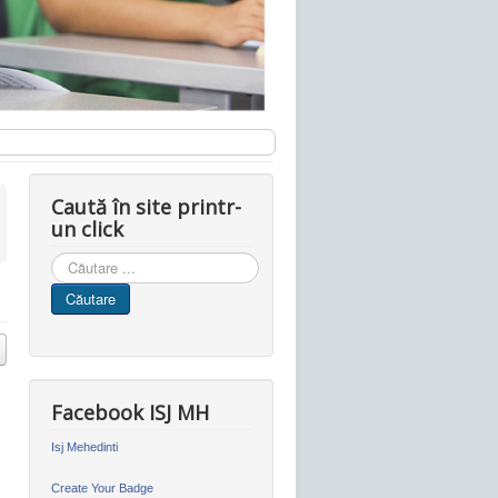
Caută în site printr-
un click
Cauta
in
Căutare
site
Facebook ISJ MH
Isj Mehedinti
Create Your Badge