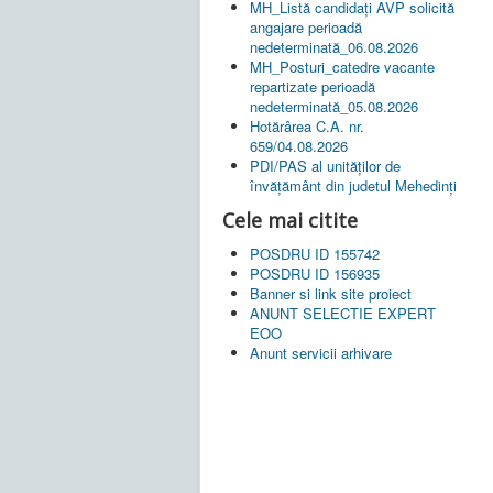
MH_Listă candidați AVP solicită
angajare perioadă
nedeterminată_06.08.2026
MH_Posturi_catedre vacante
repartizate perioadă
nedeterminată_05.08.2026
Hotărârea C.A. nr.
659/04.08.2026
PDI/PAS al unităților de
învățământ din judetul Mehedinți
Cele mai citite
POSDRU ID 155742
POSDRU ID 156935
Banner si link site proiect
ANUNT SELECTIE EXPERT
EOO
Anunt servicii arhivare