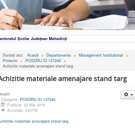
ectoratul Școlar Județean Mehedinți
Sunteți aici:
Acasă
Departamente
Management Institutional
Proiecte
POSDRU ID 137245
Achizitie materiale amenajare stand targ
Achizitie materiale amenajare stand targ
etalii
Categorie:
POSDRU ID 137245
Publicat: 22 Mai 2015
Accesări: 243736
chizitie materiale amenajare stand targ