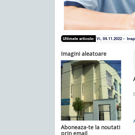
Ultimele articole:
Vi, 04.11.2022 -
Insp
Imagini aleatoare
D
A
Aboneaza-te la noutati
prin email