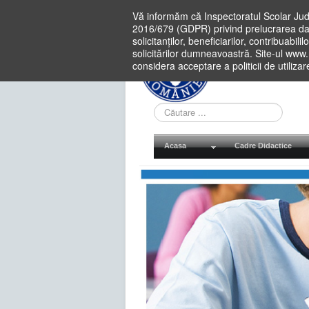
Vă informăm că Inspectoratul Scolar Jud
2016/679 (GDPR) privind prelucrarea dat
solicitanților, beneficiarilor, contribuabi
solicitărilor dumneavoastră. Site-ul www
considera acceptare a politicii de utiliza
Cauta
in
site
Acasa
Cadre Didactice