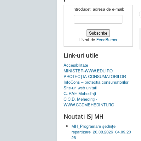
Introduceti adresa de e-mail:
Livrat de
FeedBurner
Link-uri utile
Accesibilitate
MINISTER-WWW.EDU.RO
PROTECȚIA CONSUMATORILOR -
InfoCons – protectia consumatorilor
Site-uri web unitati
CJRAE Mehedinți
C.C.D. Mehedinţi -
WWW.CCDMEHEDINTI.RO
Noutati ISJ MH
MH_Programare ședințe
repartizare_20.08.2026_04.09.20
26