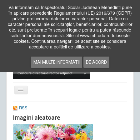
Vă informăm că Inspectoratul Scolar Judetean Mehedinti pune
în aplicare prevederile Regulamentului (UE) 2016/679 (GDPR)
privind prelucrarea datelor cu caracter personal. Datele cu
caracter personal ale solicitanților, beneficiarilor, contribuabililor
Cauta
etc. sunt prelucrate în scopuri legale pentru a putea răspunde
in
solicitărilor dumneavoastră. Site-ul www.mh.edu.ro folosește
site
cookies. Continuarea navigarii pe acest site se considera
Acasa
Cadre Didactice
acceptare a politicii de utilizare a cookies.
Departamente
Proiecte
MAI MULTE INFORMATII
DE ACORD
Examene Naționale
Concurs director/director adjunct
Comută
navigarea
RSS
Imagini aleatoare