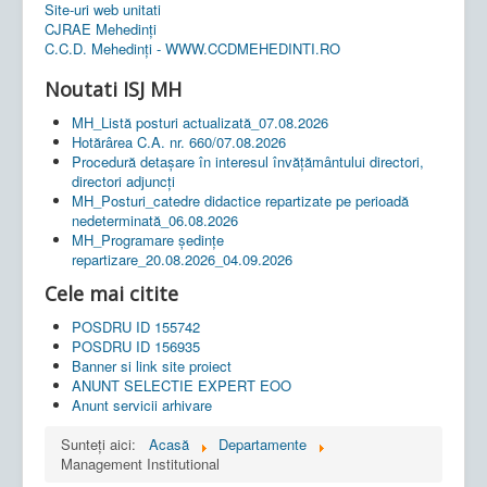
Site-uri web unitati
CJRAE Mehedinți
C.C.D. Mehedinţi - WWW.CCDMEHEDINTI.RO
Noutati ISJ MH
MH_Listă posturi actualizată_07.08.2026
Hotărârea C.A. nr. 660/07.08.2026
Procedură detașare în interesul învățământului directori,
directori adjuncți
MH_Posturi_catedre didactice repartizate pe perioadă
nedeterminată_06.08.2026
MH_Programare ședințe
repartizare_20.08.2026_04.09.2026
Cele mai citite
POSDRU ID 155742
POSDRU ID 156935
Banner si link site proiect
ANUNT SELECTIE EXPERT EOO
Anunt servicii arhivare
Sunteți aici:
Acasă
Departamente
Management Institutional