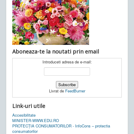
Ultimele articole:
Vi, 04.11.2022 -
Inspectoratul Școlar
Județean Mehedinți
Aboneaza-te la noutati prin email
Introduceti adresa de e-mail:
Livrat de
FeedBurner
Link-uri utile
Accesibilitate
MINISTER-WWW.EDU.RO
PROTECȚIA CONSUMATORILOR - InfoCons – protectia
consumatorilor