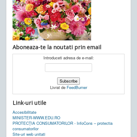
Ultimele articole:
Vi, 04.11.2022 -
Inspectoratul Școlar
Județean Mehedinți
Aboneaza-te la noutati prin email
Introduceti adresa de e-mail:
Livrat de
FeedBurner
Link-uri utile
Accesibilitate
MINISTER-WWW.EDU.RO
PROTECȚIA CONSUMATORILOR - InfoCons – protectia
consumatorilor
Site-uri web unitati