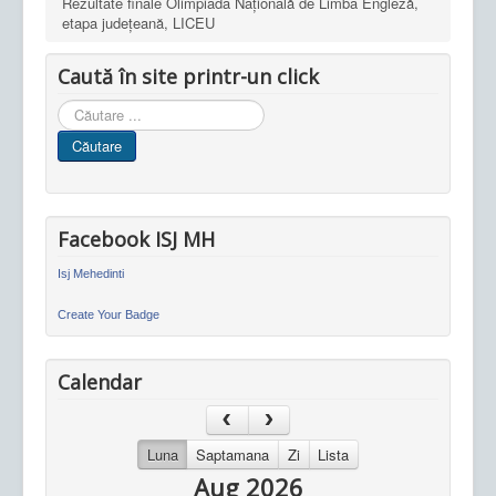
Rezultate finale Olimpiada Națională de Limba Engleză,
etapa județeană, LICEU
Caută în site printr-un click
Cauta
in
Căutare
site
Facebook ISJ MH
Isj Mehedinti
Create Your Badge
Calendar
Luna
Saptamana
Zi
Lista
Aug 2026