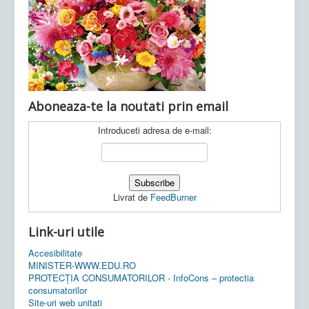
Ultimele articole:
Vi, 04.11.2022 -
Inspectoratul Școlar
Județean Mehedinți
Aboneaza-te la noutati prin email
Introduceti adresa de e-mail:
Livrat de
FeedBurner
Link-uri utile
Accesibilitate
MINISTER-WWW.EDU.RO
PROTECȚIA CONSUMATORILOR - InfoCons – protectia
consumatorilor
Site-uri web unitati