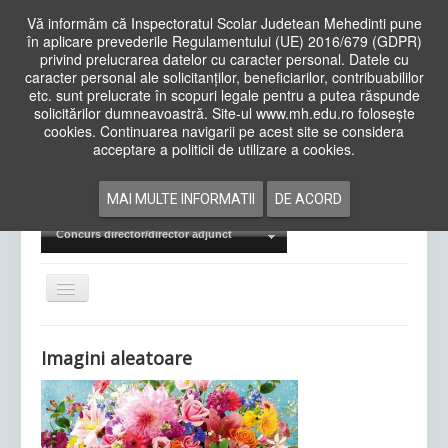
Vă informăm că Inspectoratul Scolar Judetean Mehedinti pune
în aplicare prevederile Regulamentului (UE) 2016/679 (GDPR)
privind prelucrarea datelor cu caracter personal. Datele cu
caracter personal ale solicitanților, beneficiarilor, contribuabililor
Cauta
etc. sunt prelucrate în scopuri legale pentru a putea răspunde
in
solicitărilor dumneavoastră. Site-ul www.mh.edu.ro folosește
site
cookies. Continuarea navigarii pe acest site se considera
Acasa
Cadre Didactice
acceptare a politicii de utilizare a cookies.
Departamente
Proiecte
MAI MULTE INFORMATII
DE ACORD
Examene Naționale
Concurs director/director adjunct
Comută
navigarea
Imagini aleatoare