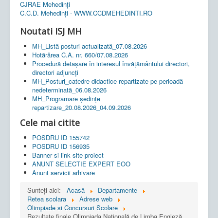
CJRAE Mehedinți
C.C.D. Mehedinţi - WWW.CCDMEHEDINTI.RO
Noutati ISJ MH
MH_Listă posturi actualizată_07.08.2026
Hotărârea C.A. nr. 660/07.08.2026
Procedură detașare în interesul învățământului directori,
directori adjuncți
MH_Posturi_catedre didactice repartizate pe perioadă
nedeterminată_06.08.2026
MH_Programare ședințe
repartizare_20.08.2026_04.09.2026
Cele mai citite
POSDRU ID 155742
POSDRU ID 156935
Banner si link site proiect
ANUNT SELECTIE EXPERT EOO
Anunt servicii arhivare
Sunteți aici:
Acasă
Departamente
Retea scolara
Adrese web
Olimpiade si Concursuri Scolare
Rezultate finale Olimpiada Națională de Limba Engleză,