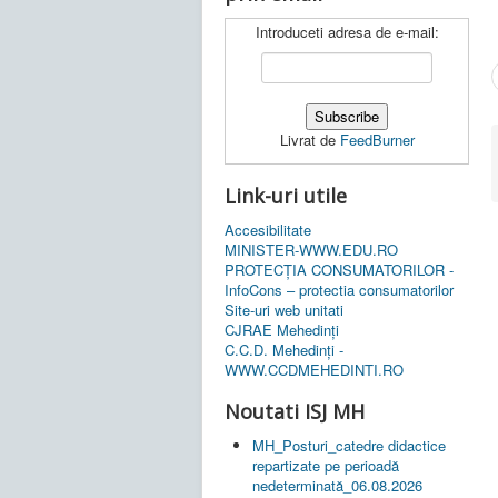
Introduceti adresa de e-mail:
Livrat de
FeedBurner
Link-uri utile
Accesibilitate
MINISTER-WWW.EDU.RO
PROTECȚIA CONSUMATORILOR -
InfoCons – protectia consumatorilor
Site-uri web unitati
CJRAE Mehedinți
C.C.D. Mehedinţi -
WWW.CCDMEHEDINTI.RO
Noutati ISJ MH
MH_Posturi_catedre didactice
repartizate pe perioadă
nedeterminată_06.08.2026