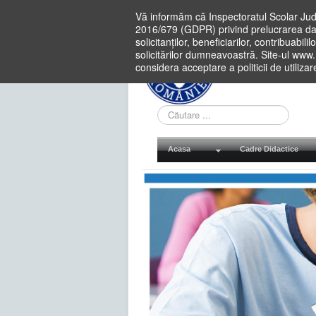
Vă informăm că Inspectoratul Scolar Jud
2016/679 (GDPR) privind prelucrarea dat
solicitanților, beneficiarilor, contribuabi
solicitărilor dumneavoastră. Site-ul www
considera acceptare a politicii de utiliza
Cauta
in
site
Acasa
Cadre Didactice