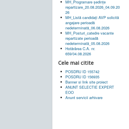
MH_Programare ședințe
repartizare_20.08.2026_04.09.20
26
MH_Listă candidați AVP solicită
angajare perioadă
nedeterminată_06.08.2026
MH_Posturi_catedre vacante
repartizate perioadă
nedeterminată_05.08.2026
Hotărârea C.A. nr.
659/04.08.2026
Cele mai citite
POSDRU ID 155742
POSDRU ID 156935
Banner si link site proiect
ANUNT SELECTIE EXPERT
EOO
Anunt servicii arhivare