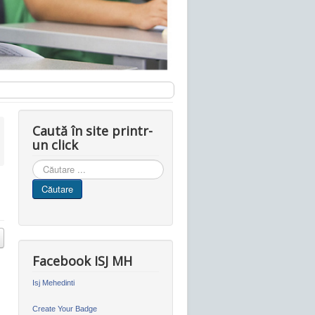
Caută în site printr-
un click
Cauta
in
Căutare
site
Facebook ISJ MH
Isj Mehedinti
Create Your Badge