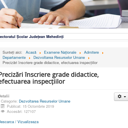
ectoratul Școlar Județean Mehedinți
Sunteți aici:
Acasă
Examene Naționale
Admitere
Departamente
Dezvoltarea Resurselor Umane
Precizări înscriere grade didactice, efectuarea inspecțiilor
Precizări înscriere grade didactice,
efectuarea inspecțiilor
etalii
Categorie:
Dezvoltarea Resurselor Umane
Publicat: 15 Octombrie 2019
Accesări: 127107
Descarca / Vizualizeaza