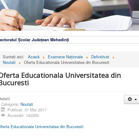
ectoratul Școlar Județean Mehedinți
Sunteți aici:
Acasă
Examene Naționale
Definitivat
Noutati
Oferta Educationala Universitatea din Bucuresti
Oferta Educationala Universitatea din
Bucuresti
etalii
Categorie:
Noutati
Publicat: 31 Mai 2017
Accesări: 162355
ferta Educationala Universitatea din Bucuresti