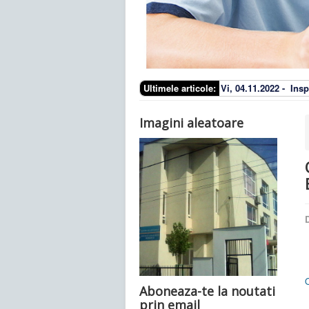
Ultimele articole:
Vi, 04.11.2022 -
Insp
Imagini aleatoare
D
O
Aboneaza-te la noutati
prin email