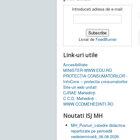
Introduceti adresa de e-mail:
Livrat de
FeedBurner
Link-uri utile
Accesibilitate
MINISTER-WWW.EDU.RO
PROTECȚIA CONSUMATORILOR -
InfoCons – protectia consumatorilor
Site-uri web unitati
CJRAE Mehedinți
C.C.D. Mehedinţi -
WWW.CCDMEHEDINTI.RO
Noutati ISJ MH
MH_Posturi_catedre didactice
repartizate pe perioadă
nedeterminată_06.08.2026