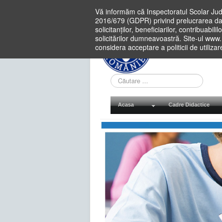
Vă informăm că Inspectoratul Scolar Jud
2016/679 (GDPR) privind prelucrarea dat
solicitanților, beneficiarilor, contribuabi
solicitărilor dumneavoastră. Site-ul www
considera acceptare a politicii de utiliza
Cauta
in
site
Acasa
Cadre Didactice