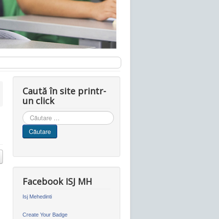
Caută în site printr-
un click
Cauta
in
Căutare
site
Facebook ISJ MH
Isj Mehedinti
Create Your Badge