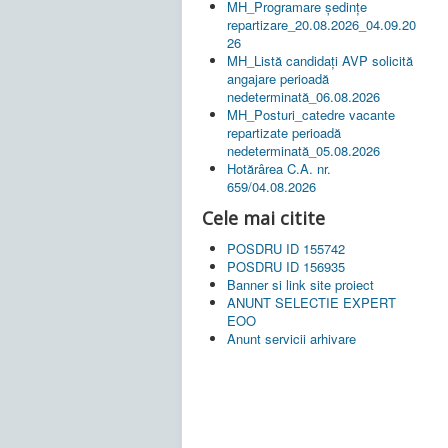
MH_Programare ședințe
repartizare_20.08.2026_04.09.20
26
MH_Listă candidați AVP solicită
angajare perioadă
nedeterminată_06.08.2026
MH_Posturi_catedre vacante
repartizate perioadă
nedeterminată_05.08.2026
Hotărârea C.A. nr.
659/04.08.2026
Cele mai citite
POSDRU ID 155742
POSDRU ID 156935
Banner si link site proiect
ANUNT SELECTIE EXPERT
EOO
Anunt servicii arhivare