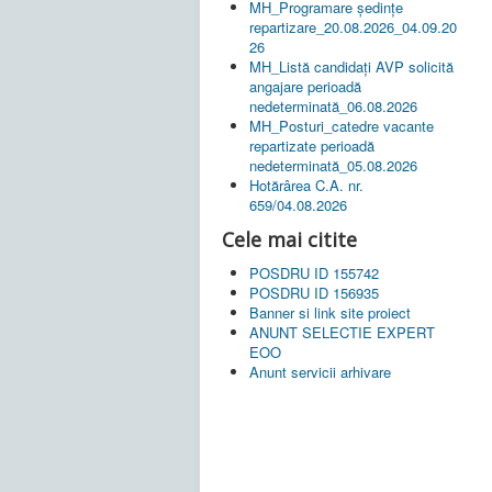
MH_Programare ședințe
repartizare_20.08.2026_04.09.20
26
MH_Listă candidați AVP solicită
angajare perioadă
nedeterminată_06.08.2026
MH_Posturi_catedre vacante
repartizate perioadă
nedeterminată_05.08.2026
Hotărârea C.A. nr.
659/04.08.2026
Cele mai citite
POSDRU ID 155742
POSDRU ID 156935
Banner si link site proiect
ANUNT SELECTIE EXPERT
EOO
Anunt servicii arhivare