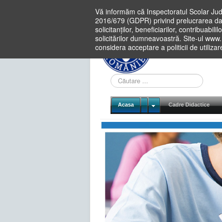
Vă informăm că Inspectoratul Scolar Jud
2016/679 (GDPR) privind prelucrarea dat
solicitanților, beneficiarilor, contribuabi
solicitărilor dumneavoastră. Site-ul www
considera acceptare a politicii de utiliza
Cauta
in
site
Acasa
Cadre Didactice