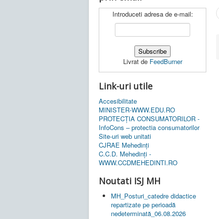
Introduceti adresa de e-mail:
Livrat de
FeedBurner
Link-uri utile
Accesibilitate
MINISTER-WWW.EDU.RO
PROTECȚIA CONSUMATORILOR -
InfoCons – protectia consumatorilor
Site-uri web unitati
CJRAE Mehedinți
C.C.D. Mehedinţi -
WWW.CCDMEHEDINTI.RO
Noutati ISJ MH
MH_Posturi_catedre didactice
repartizate pe perioadă
nedeterminată_06.08.2026