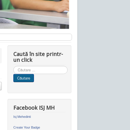
Caută în site printr-
un click
Cauta
in
Căutare
site
Facebook ISJ MH
Isj Mehedinti
Create Your Badge