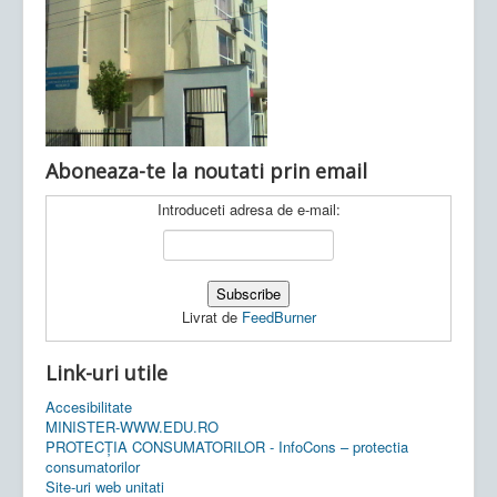
Ultimele articole:
Vi, 04.11.2022 -
Inspectoratul Școlar
Județean Mehedinți
Aboneaza-te la noutati prin email
Introduceti adresa de e-mail:
Livrat de
FeedBurner
Link-uri utile
Accesibilitate
MINISTER-WWW.EDU.RO
PROTECȚIA CONSUMATORILOR - InfoCons – protectia
consumatorilor
Site-uri web unitati