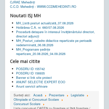
CJRAE Mehedinți
C.C.D. Mehedinţi - WWW.CCDMEHEDINTI.RO
Noutati ISJ MH
MH_Listă posturi actualizată_07.08.2026
Hotărârea C.A. nr. 660/07.08.2026
Procedură detașare în interesul învățământului directori,
directori adjuncți
MH_Posturi_catedre didactice repartizate pe perioadă
nedeterminată_06.08.2026
MH_Programare ședințe
repartizare_20.08.2026_04.09.2026
Cele mai citite
POSDRU ID 155742
POSDRU ID 156935
Banner si link site proiect
ANUNT SELECTIE EXPERT EOO
Anunt servicii arhivare
Sunteți aici:
Acasă
Prezentare
Legislatie
Olimpiade si Concursuri Scolare
Concursuri Scolare
Lista concursuri CAEEN cu finanțare și fără finanțare /