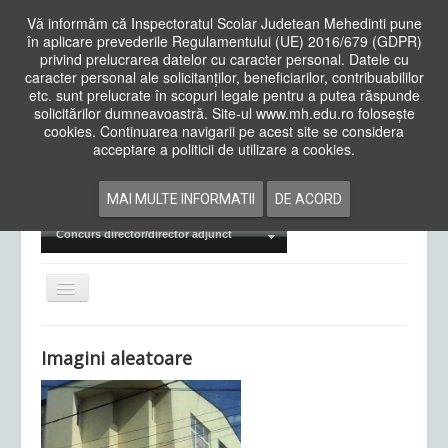
Vă informăm că Inspectoratul Scolar Judetean Mehedinti pune
în aplicare prevederile Regulamentului (UE) 2016/679 (GDPR)
privind prelucrarea datelor cu caracter personal. Datele cu
caracter personal ale solicitanților, beneficiarilor, contribuabililor
Cauta
etc. sunt prelucrate în scopuri legale pentru a putea răspunde
in
solicitărilor dumneavoastră. Site-ul www.mh.edu.ro folosește
site
cookies. Continuarea navigarii pe acest site se considera
Acasa
Cadre Didactice
acceptare a politicii de utilizare a cookies.
Departamente
Proiecte
MAI MULTE INFORMATII
DE ACORD
Examene Naționale
Concurs director/director adjunct
Comută
navigarea
Imagini aleatoare