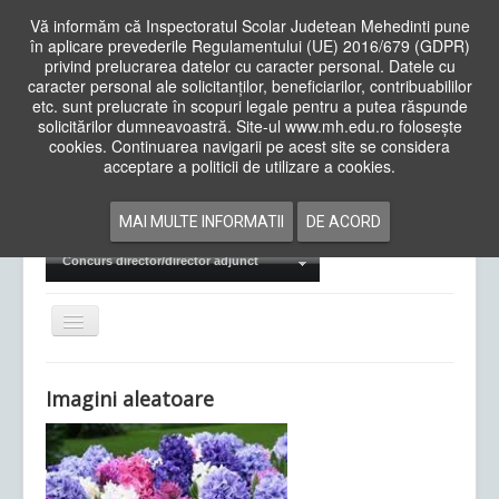
Vă informăm că Inspectoratul Scolar Judetean Mehedinti pune
în aplicare prevederile Regulamentului (UE) 2016/679 (GDPR)
privind prelucrarea datelor cu caracter personal. Datele cu
caracter personal ale solicitanților, beneficiarilor, contribuabililor
Cauta
etc. sunt prelucrate în scopuri legale pentru a putea răspunde
in
solicitărilor dumneavoastră. Site-ul www.mh.edu.ro folosește
site
cookies. Continuarea navigarii pe acest site se considera
Acasa
Cadre Didactice
acceptare a politicii de utilizare a cookies.
Departamente
Proiecte
MAI MULTE INFORMATII
DE ACORD
Examene Naționale
Concurs director/director adjunct
Comută
navigarea
Imagini aleatoare