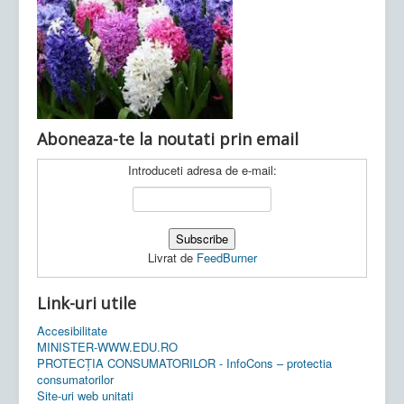
Ultimele articole:
Vi, 04.11.2022 -
Inspectoratul Școlar
Județean Mehedinți
Aboneaza-te la noutati prin email
Introduceti adresa de e-mail:
Livrat de
FeedBurner
Link-uri utile
Accesibilitate
MINISTER-WWW.EDU.RO
PROTECȚIA CONSUMATORILOR - InfoCons – protectia
consumatorilor
Site-uri web unitati