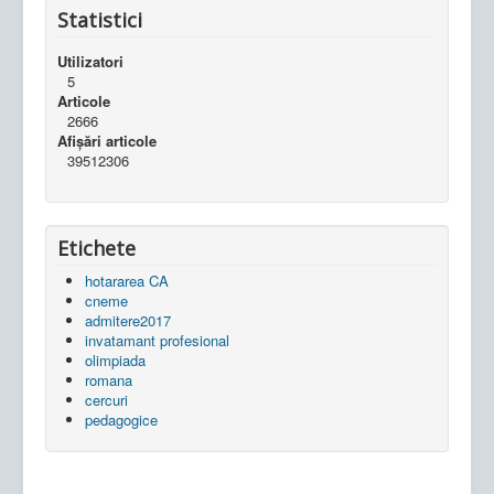
Statistici
Utilizatori
5
Articole
2666
Afișări articole
39512306
Etichete
hotararea CA
cneme
admitere2017
invatamant profesional
olimpiada
romana
cercuri
pedagogice