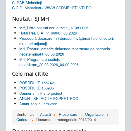
CJRAE Mehedinți
C.C.D. Mehedinţi - WWW.CCDMEHEDINTI.RO
Noutati ISJ MH
MH_Listă posturi actualizată_07.08.2026
Hotărârea C.A. nr. 660/07.08.2026
Procedură detașare în interesul învățământului directori,
directori adjuncți
MH_Posturi_catedre didactice repartizate pe perioadă
nedeterminată_06.08.2026
MH_Programare ședințe
repartizare_20.08.2026_04.09.2026
Cele mai citite
POSDRU ID 155742
POSDRU ID 156935
Banner si link site proiect
ANUNT SELECTIE EXPERT EOO
Anunt servicii arhivare
Sunteți aici:
Acasă
Prezentare
Organizare
Cariera
Documente manageriale 2013/2014