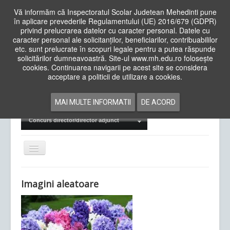
Vă informăm că Inspectoratul Scolar Judetean Mehedinti pune
în aplicare prevederile Regulamentului (UE) 2016/679 (GDPR)
privind prelucrarea datelor cu caracter personal. Datele cu
caracter personal ale solicitanților, beneficiarilor, contribuabililor
Cauta
etc. sunt prelucrate în scopuri legale pentru a putea răspunde
in
solicitărilor dumneavoastră. Site-ul www.mh.edu.ro folosește
site
cookies. Continuarea navigarii pe acest site se considera
Acasa
Cadre Didactice
acceptare a politicii de utilizare a cookies.
Departamente
Proiecte
MAI MULTE INFORMATII
DE ACORD
Examene Naționale
Concurs director/director adjunct
Comută
navigarea
Imagini aleatoare