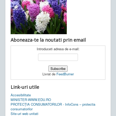
Ultimele articole:
Vi, 04.11.2022 -
Inspectoratul Școlar
Județean Mehedinți
Aboneaza-te la noutati prin email
Introduceti adresa de e-mail:
Livrat de
FeedBurner
Link-uri utile
Accesibilitate
MINISTER-WWW.EDU.RO
PROTECȚIA CONSUMATORILOR - InfoCons – protectia
consumatorilor
Site-uri web unitati