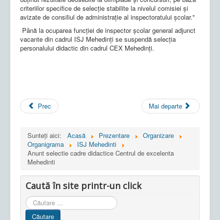
criteriilor specifice de selecţie stabilite la nivelul comisiei şi
avizate de consiliul de administraţie al inspectoratului şcolar."
Până la ocuparea funcției de inspector școlar general adjunct
vacante din cadrul ISJ Mehedinți se suspendă selecția
personalului didactic din cadrul CEX Mehedinți.
Prec
Mai departe
Sunteți aici:
Acasă
Prezentare
Organizare
Organigrama
ISJ Mehedinti
Anunt selectie cadre didactice Centrul de excelenta
Mehedinti
Caută în site printr-un click
Cauta
in
Căutare
site