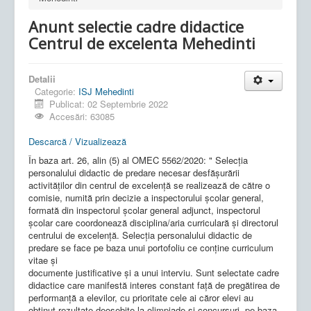
Anunt selectie cadre didactice
Centrul de excelenta Mehedinti
Detalii
Categorie:
ISJ Mehedinti
Publicat: 02 Septembrie 2022
Accesări: 63085
Descarcă / Vizualizează
În baza art. 26, alin (5) al OMEC 5562/2020: " Selecţia
personalului didactic de predare necesar desfăşurării
activităţilor din centrul de excelenţă se realizează de către o
comisie, numită prin decizie a inspectorului şcolar general,
formată din inspectorul şcolar general adjunct, inspectorul
şcolar care coordonează disciplina/aria curriculară şi directorul
centrului de excelenţă. Selecţia personalului didactic de
predare se face pe baza unui portofoliu ce conţine curriculum
vitae şi
documente justificative şi a unui interviu. Sunt selectate cadre
didactice care manifestă interes constant faţă de pregătirea de
performanţă a elevilor, cu prioritate cele ai căror elevi au
obţinut rezultate deosebite la olimpiade şi concursuri, pe baza