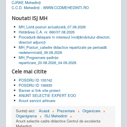
CJRAE Mehedinți
C.C.D. Mehedinţi - WWW.CCDMEHEDINTI.RO
Noutati ISJ MH
MH_Listă posturi actualizată_07.08.2026
Hotărârea C.A. nr. 660/07.08.2026
Procedură detașare în interesul învățământului directori,
directori adjuncți
MH_Posturi_catedre didactice repartizate pe perioadă
nedeterminată_06.08.2026
MH_Programare ședințe
repartizare_20.08.2026_04.09.2026
Cele mai citite
POSDRU ID 155742
POSDRU ID 156935
Banner si link site proiect
ANUNT SELECTIE EXPERT EOO
Anunt servicii arhivare
Sunteți aici:
Acasă
Prezentare
Organizare
Organigrama
ISJ Mehedinti
Anunt selectie cadre didactice Centrul de excelenta
Mehedinti