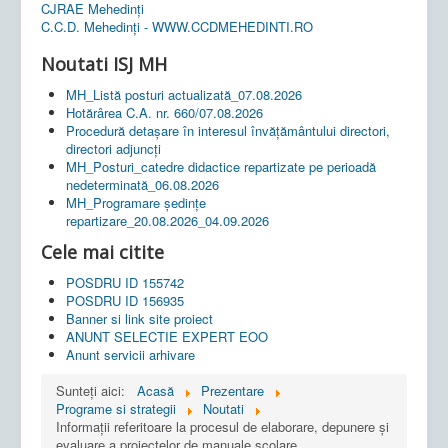
CJRAE Mehedinți
C.C.D. Mehedinţi - WWW.CCDMEHEDINTI.RO
Noutati ISJ MH
MH_Listă posturi actualizată_07.08.2026
Hotărârea C.A. nr. 660/07.08.2026
Procedură detașare în interesul învățământului directori,
directori adjuncți
MH_Posturi_catedre didactice repartizate pe perioadă
nedeterminată_06.08.2026
MH_Programare ședințe
repartizare_20.08.2026_04.09.2026
Cele mai citite
POSDRU ID 155742
POSDRU ID 156935
Banner si link site proiect
ANUNT SELECTIE EXPERT EOO
Anunt servicii arhivare
Sunteți aici:
Acasă
Prezentare
Programe si strategii
Noutati
Informații referitoare la procesul de elaborare, depunere și
evaluare a proiectelor de manuale școlare