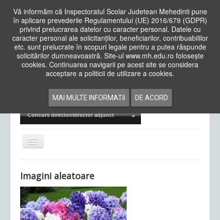
Vă informăm că Inspectoratul Scolar Judetean Mehedinti pune
în aplicare prevederile Regulamentului (UE) 2016/679 (GDPR)
privind prelucrarea datelor cu caracter personal. Datele cu
caracter personal ale solicitanților, beneficiarilor, contribuabililor
Cauta
etc. sunt prelucrate în scopuri legale pentru a putea răspunde
in
solicitărilor dumneavoastră. Site-ul www.mh.edu.ro folosește
site
cookies. Continuarea navigarii pe acest site se considera
Acasa
Cadre Didactice
acceptare a politicii de utilizare a cookies.
Departamente
Proiecte
MAI MULTE INFORMATII
DE ACORD
Examene Naționale
Concurs director/director adjunct
Comută
navigarea
Imagini aleatoare