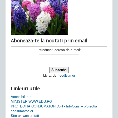
Ultimele articole:
Vi, 04.11.2022 -
Inspectoratul Școlar
Județean Mehedinți
Aboneaza-te la noutati prin email
Introduceti adresa de e-mail:
Livrat de
FeedBurner
Link-uri utile
Accesibilitate
MINISTER-WWW.EDU.RO
PROTECȚIA CONSUMATORILOR - InfoCons – protectia
consumatorilor
Site-uri web unitati