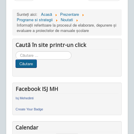
Sunteți aici:
Acasă
Prezentare
Programe si strategii
Noutati
Informații referitoare la procesul de elaborare, depunere și
evaluare a proiectelor de manuale școlare
Caută în site printr-un click
Cauta
in
Căutare
site
Facebook ISJ MH
Isj Mehedinti
Create Your Badge
Calendar