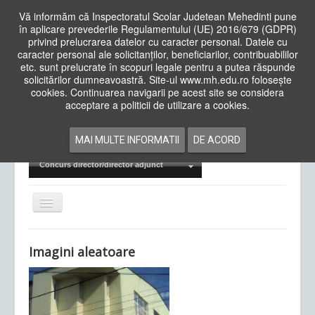
Vă informăm că Inspectoratul Scolar Judetean Mehedinti pune
în aplicare prevederile Regulamentului (UE) 2016/679 (GDPR)
privind prelucrarea datelor cu caracter personal. Datele cu
caracter personal ale solicitanților, beneficiarilor, contribuabililor
Cauta
etc. sunt prelucrate în scopuri legale pentru a putea răspunde
in
solicitărilor dumneavoastră. Site-ul www.mh.edu.ro folosește
site
cookies. Continuarea navigarii pe acest site se considera
Acasa
Cadre Didactice
acceptare a politicii de utilizare a cookies.
Departamente
Proiecte
MAI MULTE INFORMATII
DE ACORD
Examene Naționale
Concurs director/director adjunct
Comută
navigarea
Imagini aleatoare