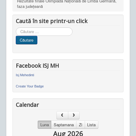
Rezultate finale Olimpiada Națională de Limba Germană,
faza județeană
Caută în site printr-un click
Cauta
in
Căutare
site
Facebook ISJ MH
Isj Mehedinti
Create Your Badge
Calendar
Luna
Saptamana
Zi
Lista
Aug 2026