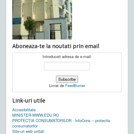
Ultimele articole:
Vi, 04.11.2022 -
Inspectoratul Școlar
Județean Mehedinți
Aboneaza-te la noutati prin email
Introduceti adresa de e-mail:
Livrat de
FeedBurner
Link-uri utile
Accesibilitate
MINISTER-WWW.EDU.RO
PROTECȚIA CONSUMATORILOR - InfoCons – protectia
consumatorilor
Site-uri web unitati