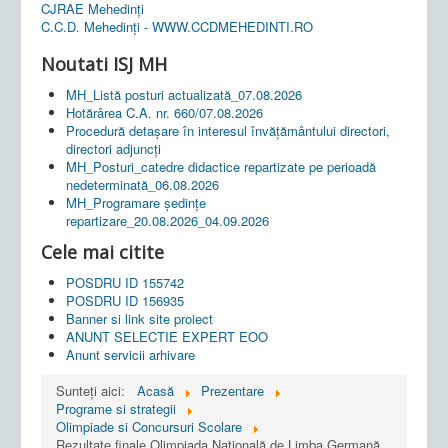
CJRAE Mehedinți
C.C.D. Mehedinţi - WWW.CCDMEHEDINTI.RO
Noutati ISJ MH
MH_Listă posturi actualizată_07.08.2026
Hotărârea C.A. nr. 660/07.08.2026
Procedură detașare în interesul învățământului directori,
directori adjuncți
MH_Posturi_catedre didactice repartizate pe perioadă
nedeterminată_06.08.2026
MH_Programare ședințe
repartizare_20.08.2026_04.09.2026
Cele mai citite
POSDRU ID 155742
POSDRU ID 156935
Banner si link site proiect
ANUNT SELECTIE EXPERT EOO
Anunt servicii arhivare
Sunteți aici:
Acasă
Prezentare
Programe si strategii
Olimpiade si Concursuri Scolare
Rezultate finale Olimpiada Națională de Limba Germană,