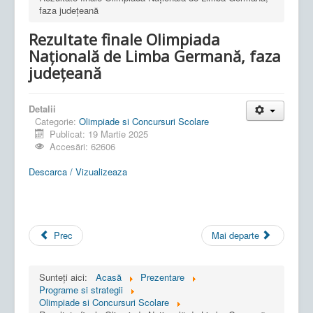
faza județeană
Rezultate finale Olimpiada
Națională de Limba Germană, faza
județeană
Detalii
Categorie:
Olimpiade si Concursuri Scolare
Publicat: 19 Martie 2025
Accesări: 62606
Descarca / Vizualizeaza
Prec
Mai departe
Sunteți aici:
Acasă
Prezentare
Programe si strategii
Olimpiade si Concursuri Scolare