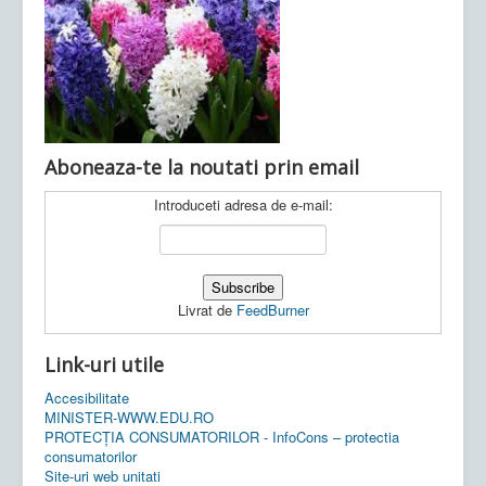
Ultimele articole:
Vi, 04.11.2022 -
Inspectoratul Școlar
Județean Mehedinți
Aboneaza-te la noutati prin email
Introduceti adresa de e-mail:
Livrat de
FeedBurner
Link-uri utile
Accesibilitate
MINISTER-WWW.EDU.RO
PROTECȚIA CONSUMATORILOR - InfoCons – protectia
consumatorilor
Site-uri web unitati