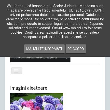
Vă informăm că Inspectoratul Scolar Judetean Mehedinti pune
în aplicare prevederile Regulamentului (UE) 2016/679 (GDPR)
privind prelucrarea datelor cu caracter personal. Datele cu
caracter personal ale solicitanților, beneficiarilor, contribuabililor
Cauta
etc. sunt prelucrate în scopuri legale pentru a putea răspunde
in
solicitărilor dumneavoastră. Site-ul www.mh.edu.ro folosește
site
cookies. Continuarea navigarii pe acest site se considera
Acasa
Cadre Didactice
acceptare a politicii de utilizare a cookies.
Departamente
Proiecte
MAI MULTE INFORMATII
DE ACORD
Examene Naționale
Concurs director/director adjunct
Comută
navigarea
Imagini aleatoare