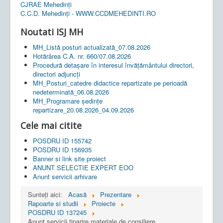
CJRAE Mehedinți
C.C.D. Mehedinţi - WWW.CCDMEHEDINTI.RO
Noutati ISJ MH
MH_Listă posturi actualizată_07.08.2026
Hotărârea C.A. nr. 660/07.08.2026
Procedură detașare în interesul învățământului directori,
directori adjuncți
MH_Posturi_catedre didactice repartizate pe perioadă
nedeterminată_06.08.2026
MH_Programare ședințe
repartizare_20.08.2026_04.09.2026
Cele mai citite
POSDRU ID 155742
POSDRU ID 156935
Banner si link site proiect
ANUNT SELECTIE EXPERT EOO
Anunt servicii arhivare
Sunteți aici:
Acasă
Prezentare
Rapoarte si studii
Proiecte
POSDRU ID 137245
Anunt servicii tiparire materiale de consiliere