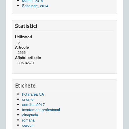
Martie, 2014
Februarie, 2014
Statistici
Utilizatori
5
Articole
2666
Afișări articole
39504579
Etichete
hotararea CA
cneme
admitere2017
invatamant profesional
olimpiada
romana
cercuri