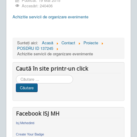
Publicat: 19 Mai 2015
Accesări: 240406
Achizitie servicii de organizare evenimente
Sunteți aici:
Acasă
Contact
Proiecte
POSDRU ID 137245
Achizitie servicii de organizare evenimente
Caută în site printr-un click
Cauta
in
Căutare
site
Facebook ISJ MH
Isj Mehedinti
Create Your Badge