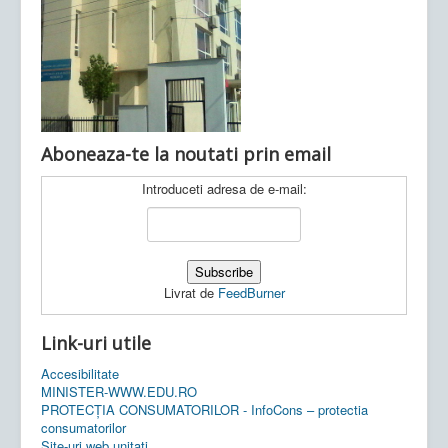
Ultimele articole:
Vi, 04.11.2022 -
Inspectoratul Școlar
Județean Mehedinți
Aboneaza-te la noutati prin email
Introduceti adresa de e-mail:
Livrat de
FeedBurner
Link-uri utile
Accesibilitate
MINISTER-WWW.EDU.RO
PROTECȚIA CONSUMATORILOR - InfoCons – protectia
consumatorilor
Site-uri web unitati