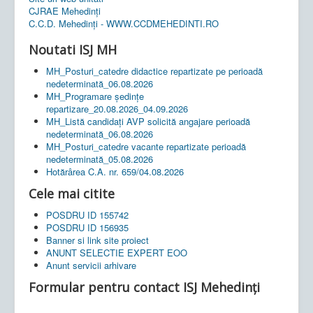
CJRAE Mehedinți
C.C.D. Mehedinţi - WWW.CCDMEHEDINTI.RO
Noutati ISJ MH
MH_Posturi_catedre didactice repartizate pe perioadă
nedeterminată_06.08.2026
MH_Programare ședințe
repartizare_20.08.2026_04.09.2026
MH_Listă candidați AVP solicită angajare perioadă
nedeterminată_06.08.2026
MH_Posturi_catedre vacante repartizate perioadă
nedeterminată_05.08.2026
Hotărârea C.A. nr. 659/04.08.2026
Cele mai citite
POSDRU ID 155742
POSDRU ID 156935
Banner si link site proiect
ANUNT SELECTIE EXPERT EOO
Anunt servicii arhivare
Formular pentru contact ISJ Mehedinți