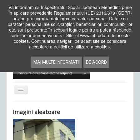
Vă informăm că Inspectoratul Scolar Judetean Mehedinti pune
în aplicare prevederile Regulamentului (UE) 2016/679 (GDPR)
privind prelucrarea datelor cu caracter personal. Datele cu
caracter personal ale solicitanților, beneficiarilor, contribuabililor
Cauta
etc. sunt prelucrate în scopuri legale pentru a putea răspunde
in
solicitărilor dumneavoastră. Site-ul www.mh.edu.ro folosește
site
cookies. Continuarea navigarii pe acest site se considera
Acasa
Cadre Didactice
acceptare a politicii de utilizare a cookies.
Departamente
Proiecte
MAI MULTE INFORMATII
DE ACORD
Examene Naționale
Concurs director/director adjunct
Comută
navigarea
Imagini aleatoare