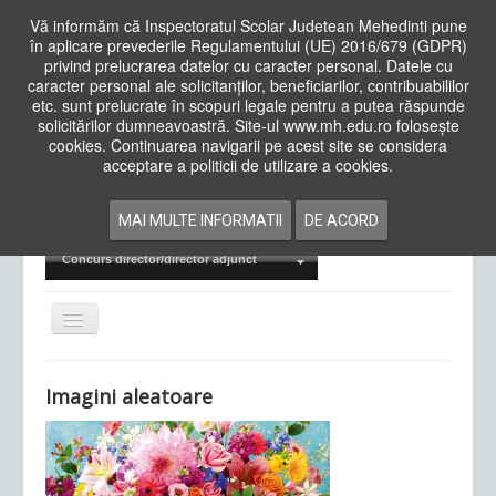
Vă informăm că Inspectoratul Scolar Judetean Mehedinti pune
în aplicare prevederile Regulamentului (UE) 2016/679 (GDPR)
privind prelucrarea datelor cu caracter personal. Datele cu
caracter personal ale solicitanților, beneficiarilor, contribuabililor
Cauta
etc. sunt prelucrate în scopuri legale pentru a putea răspunde
in
solicitărilor dumneavoastră. Site-ul www.mh.edu.ro folosește
site
cookies. Continuarea navigarii pe acest site se considera
Acasa
Cadre Didactice
acceptare a politicii de utilizare a cookies.
Departamente
Proiecte
MAI MULTE INFORMATII
DE ACORD
Examene Naționale
Concurs director/director adjunct
Comută
navigarea
Imagini aleatoare