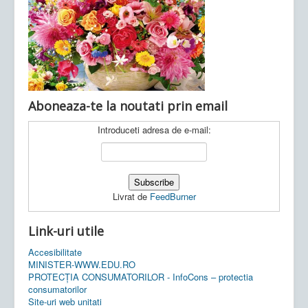
Ultimele articole:
Vi, 04.11.2022 -
Inspectoratul Școlar
Județean Mehedinți
Aboneaza-te la noutati prin email
Introduceti adresa de e-mail:
Livrat de
FeedBurner
Link-uri utile
Accesibilitate
MINISTER-WWW.EDU.RO
PROTECȚIA CONSUMATORILOR - InfoCons – protectia
consumatorilor
Site-uri web unitati