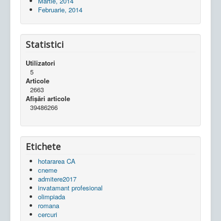
Martie, 2014
Februarie, 2014
Statistici
Utilizatori
5
Articole
2663
Afișări articole
39486266
Etichete
hotararea CA
cneme
admitere2017
invatamant profesional
olimpiada
romana
cercuri