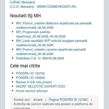
CJRAE Mehedinți
C.C.D. Mehedinţi - WWW.CCDMEHEDINTI.RO
Noutati ISJ MH
MH_Posturi_catedre didactice repartizate pe perioadă
nedeterminată_06.08.2026
MH_Programare ședințe
repartizare_20.08.2026_04.09.2026
MH_Listă candidați AVP solicită angajare perioadă
nedeterminată_06.08.2026
MH_Posturi_catedre vacante repartizate perioadă
nedeterminată_05.08.2026
Hotărârea C.A. nr. 659/04.08.2026
Cele mai citite
POSDRU ID 155742
POSDRU ID 156935
Banner si link site proiect
ANUNT SELECTIE EXPERT EOO
Anunt servicii arhivare
Sunteți aici:
Acasă
Pagina POSDRU ID 137857
Achizitie de servicii realizare site proiect si platforma de
comunicare