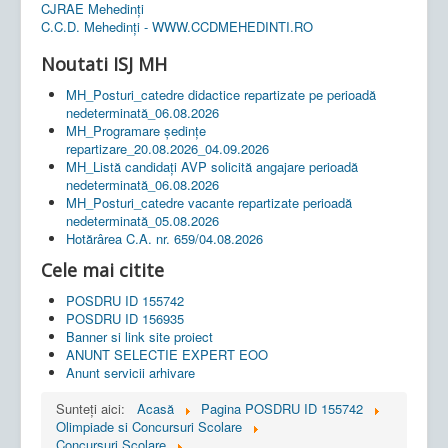
CJRAE Mehedinți
C.C.D. Mehedinţi - WWW.CCDMEHEDINTI.RO
Noutati ISJ MH
MH_Posturi_catedre didactice repartizate pe perioadă
nedeterminată_06.08.2026
MH_Programare ședințe
repartizare_20.08.2026_04.09.2026
MH_Listă candidați AVP solicită angajare perioadă
nedeterminată_06.08.2026
MH_Posturi_catedre vacante repartizate perioadă
nedeterminată_05.08.2026
Hotărârea C.A. nr. 659/04.08.2026
Cele mai citite
POSDRU ID 155742
POSDRU ID 156935
Banner si link site proiect
ANUNT SELECTIE EXPERT EOO
Anunt servicii arhivare
Sunteți aici:
Acasă
Pagina POSDRU ID 155742
Olimpiade si Concursuri Scolare
Concursuri Scolare