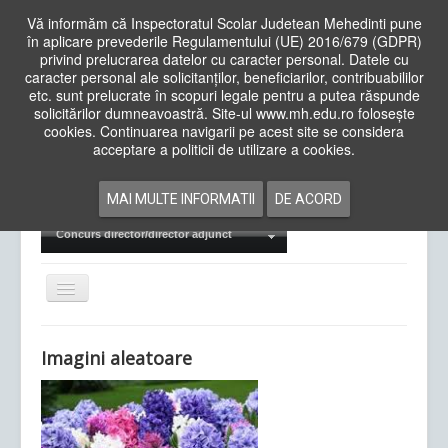
Vă informăm că Inspectoratul Scolar Judetean Mehedinti pune
în aplicare prevederile Regulamentului (UE) 2016/679 (GDPR)
privind prelucrarea datelor cu caracter personal. Datele cu
caracter personal ale solicitanților, beneficiarilor, contribuabililor
Cauta
etc. sunt prelucrate în scopuri legale pentru a putea răspunde
in
solicitărilor dumneavoastră. Site-ul www.mh.edu.ro folosește
site
cookies. Continuarea navigarii pe acest site se considera
Acasa
Cadre Didactice
acceptare a politicii de utilizare a cookies.
Departamente
Proiecte
MAI MULTE INFORMATII
DE ACORD
Examene Naționale
Concurs director/director adjunct
Comută
navigarea
Imagini aleatoare