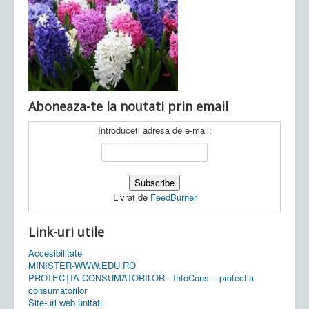
Ultimele articole:
Vi, 04.11.2022 -
Inspectoratul Școlar
Județean Mehedinți
Aboneaza-te la noutati prin email
Introduceti adresa de e-mail:
Livrat de
FeedBurner
Link-uri utile
Accesibilitate
MINISTER-WWW.EDU.RO
PROTECȚIA CONSUMATORILOR - InfoCons – protectia
consumatorilor
Site-uri web unitati