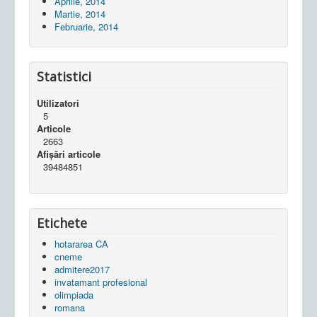
Aprilie, 2014
Martie, 2014
Februarie, 2014
Statistici
Utilizatori
5
Articole
2663
Afișări articole
39484851
Etichete
hotararea CA
cneme
admitere2017
invatamant profesional
olimpiada
romana