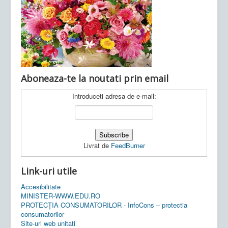
Ultimele articole:
Vi, 04.11.2022 -
Inspectoratul Școlar
Județean Mehedinți
Aboneaza-te la noutati prin email
Introduceti adresa de e-mail:
Livrat de
FeedBurner
Link-uri utile
Accesibilitate
MINISTER-WWW.EDU.RO
PROTECȚIA CONSUMATORILOR - InfoCons – protectia
consumatorilor
Site-uri web unitati