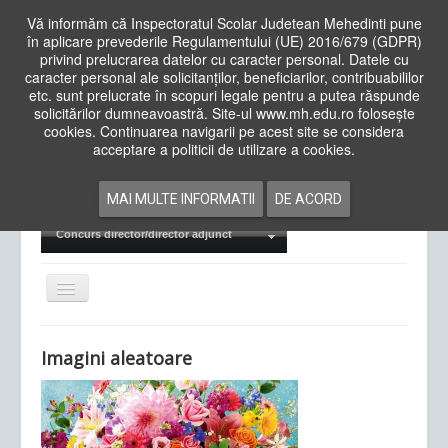
Vă informăm că Inspectoratul Scolar Judetean Mehedinti pune
în aplicare prevederile Regulamentului (UE) 2016/679 (GDPR)
privind prelucrarea datelor cu caracter personal. Datele cu
caracter personal ale solicitanților, beneficiarilor, contribuabililor
Cauta
etc. sunt prelucrate în scopuri legale pentru a putea răspunde
in
solicitărilor dumneavoastră. Site-ul www.mh.edu.ro folosește
site
cookies. Continuarea navigarii pe acest site se considera
Acasa
Cadre Didactice
acceptare a politicii de utilizare a cookies.
Departamente
Proiecte
MAI MULTE INFORMATII
DE ACORD
Examene Naționale
Concurs director/director adjunct
Comută
navigarea
Imagini aleatoare