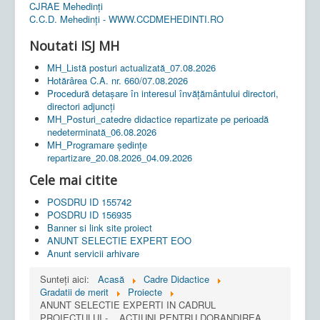
CJRAE Mehedinți
C.C.D. Mehedinţi - WWW.CCDMEHEDINTI.RO
Noutati ISJ MH
MH_Listă posturi actualizată_07.08.2026
Hotărârea C.A. nr. 660/07.08.2026
Procedură detașare în interesul învățământului directori,
directori adjuncți
MH_Posturi_catedre didactice repartizate pe perioadă
nedeterminată_06.08.2026
MH_Programare ședințe
repartizare_20.08.2026_04.09.2026
Cele mai citite
POSDRU ID 155742
POSDRU ID 156935
Banner si link site proiect
ANUNT SELECTIE EXPERT EOO
Anunt servicii arhivare
Sunteți aici:
Acasă
Cadre Didactice
Gradatii de merit
Proiecte
ANUNT SELECTIE EXPERTI IN CADRUL
PROIECTULUI - ,, ACTIUNI PENTRU DOBANDIREA