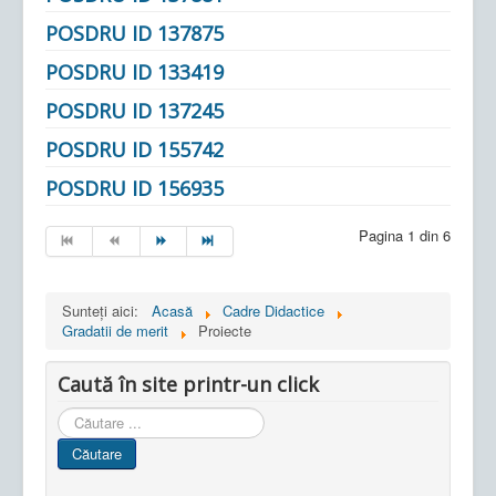
POSDRU ID 137875
POSDRU ID 133419
POSDRU ID 137245
POSDRU ID 155742
POSDRU ID 156935
Pagina 1 din 6
Sunteți aici:
Acasă
Cadre Didactice
Gradatii de merit
Proiecte
Caută în site printr-un click
Cauta
in
Căutare
site