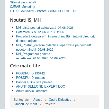
Site-uri web unitati
CJRAE Mehedinți
C.C.D. Mehedinţi - WWW.CCDMEHEDINTI.RO
Noutati ISJ MH
MH_Listă posturi actualizată_07.08.2026
Hotărârea C.A. nr. 660/07.08.2026
Procedură detașare în interesul învățământului directori,
directori adjuncți
MH_Posturi_catedre didactice repartizate pe perioadă
nedeterminată_06.08.2026
MH_Programare ședințe
repartizare_20.08.2026_04.09.2026
Cele mai citite
POSDRU ID 155742
POSDRU ID 156935
Banner si link site proiect
ANUNT SELECTIE EXPERT EOO
Anunt servicii arhivare
Sunteți aici:
Acasă
Cadre Didactice
Gradatii de merit
Proiecte