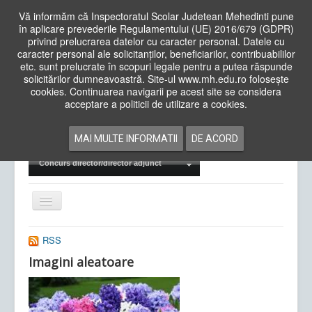
Vă informăm că Inspectoratul Scolar Judetean Mehedinti pune
în aplicare prevederile Regulamentului (UE) 2016/679 (GDPR)
privind prelucrarea datelor cu caracter personal. Datele cu
caracter personal ale solicitanților, beneficiarilor, contribuabililor
Cauta
etc. sunt prelucrate în scopuri legale pentru a putea răspunde
in
solicitărilor dumneavoastră. Site-ul www.mh.edu.ro folosește
site
cookies. Continuarea navigarii pe acest site se considera
Acasa
Cadre Didactice
acceptare a politicii de utilizare a cookies.
Departamente
Proiecte
MAI MULTE INFORMATII
DE ACORD
Examene Naționale
Concurs director/director adjunct
Comută
navigarea
RSS
Imagini aleatoare