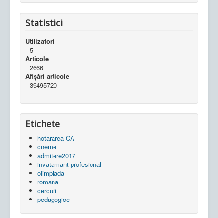
Statistici
Utilizatori
5
Articole
2666
Afișări articole
39495720
Etichete
hotararea CA
cneme
admitere2017
invatamant profesional
olimpiada
romana
cercuri
pedagogice