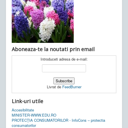
Ultimele articole:
Vi, 04.11.2022 -
Inspectoratul Școlar
Județean Mehedinți
Aboneaza-te la noutati prin email
Introduceti adresa de e-mail:
Livrat de
FeedBurner
Link-uri utile
Accesibilitate
MINISTER-WWW.EDU.RO
PROTECȚIA CONSUMATORILOR - InfoCons – protectia
consumatorilor