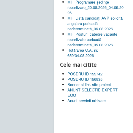
MH_Programare ședințe
repartizare_20.08.2026_04.09.20
26
MH_Listă candidați AVP solicită
angajare perioadă
nedeterminată_06.08.2026
MH_Posturi_catedre vacante
repartizate perioadă
nedeterminată_05.08.2026
Hotărârea C.A. nr.
659/04.08.2026
Cele mai citite
POSDRU ID 155742
POSDRU ID 156935
Banner si link site proiect
ANUNT SELECTIE EXPERT
EOO
Anunt servicii arhivare