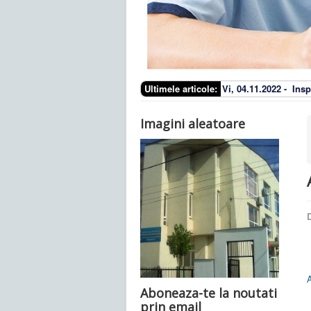
Ultimele articole:
Vi, 04.11.2022 -
Insp
Imagini aleatoare
D
A
Aboneaza-te la noutati
prin email