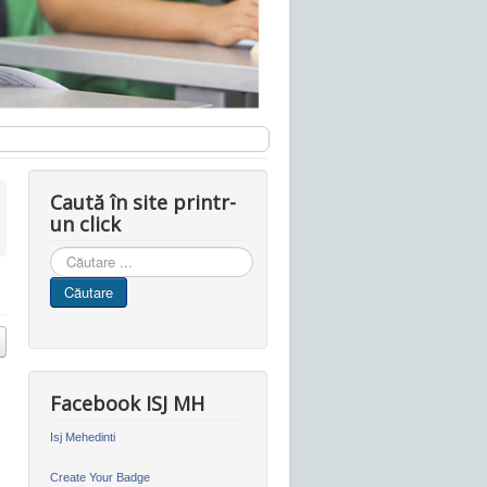
Caută în site printr-
un click
Cauta
in
Căutare
site
Facebook ISJ MH
Isj Mehedinti
Create Your Badge