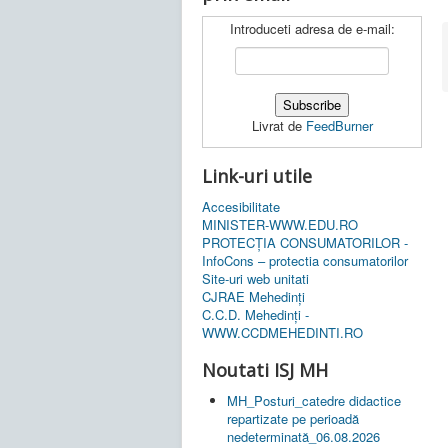
Introduceti adresa de e-mail:
Livrat de
FeedBurner
Link-uri utile
Accesibilitate
MINISTER-WWW.EDU.RO
PROTECȚIA CONSUMATORILOR -
InfoCons – protectia consumatorilor
Site-uri web unitati
CJRAE Mehedinți
C.C.D. Mehedinţi -
WWW.CCDMEHEDINTI.RO
Noutati ISJ MH
MH_Posturi_catedre didactice
repartizate pe perioadă
nedeterminată_06.08.2026