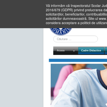
Vă informăm că Inspectoratul Scolar Jud
2016/679 (GDPR) privind prelucrarea dat
solicitanților, beneficiarilor, contribuabi
solicitărilor dumneavoastră. Site-ul www
considera acceptare a politicii de utiliza
Cauta
in
site
Acasa
Cadre Didactice