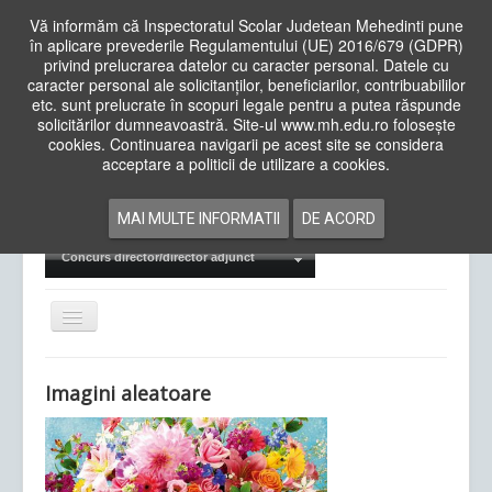
Vă informăm că Inspectoratul Scolar Judetean Mehedinti pune
în aplicare prevederile Regulamentului (UE) 2016/679 (GDPR)
privind prelucrarea datelor cu caracter personal. Datele cu
caracter personal ale solicitanților, beneficiarilor, contribuabililor
Cauta
etc. sunt prelucrate în scopuri legale pentru a putea răspunde
in
solicitărilor dumneavoastră. Site-ul www.mh.edu.ro folosește
site
cookies. Continuarea navigarii pe acest site se considera
Acasa
Cadre Didactice
acceptare a politicii de utilizare a cookies.
Departamente
Proiecte
MAI MULTE INFORMATII
DE ACORD
Examene Naționale
Concurs director/director adjunct
Comută
navigarea
Imagini aleatoare