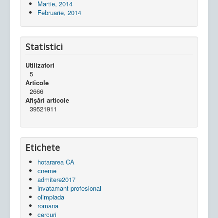
Martie, 2014
Februarie, 2014
Statistici
Utilizatori
5
Articole
2666
Afișări articole
39521911
Etichete
hotararea CA
cneme
admitere2017
invatamant profesional
olimpiada
romana
cercuri