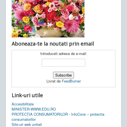
Ultimele articole:
Vi, 04.11.2022 -
Inspectoratul Școlar
Județean Mehedinți
Aboneaza-te la noutati prin email
Introduceti adresa de e-mail:
Livrat de
FeedBurner
Link-uri utile
Accesibilitate
MINISTER-WWW.EDU.RO
PROTECȚIA CONSUMATORILOR - InfoCons – protectia
consumatorilor
Site-uri web unitati