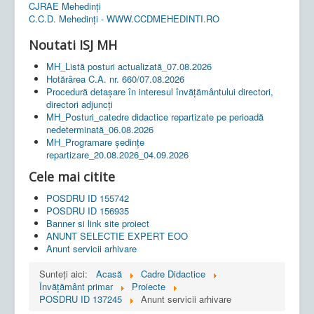
CJRAE Mehedinți
C.C.D. Mehedinţi - WWW.CCDMEHEDINTI.RO
Noutati ISJ MH
MH_Listă posturi actualizată_07.08.2026
Hotărârea C.A. nr. 660/07.08.2026
Procedură detașare în interesul învățământului directori,
directori adjuncți
MH_Posturi_catedre didactice repartizate pe perioadă
nedeterminată_06.08.2026
MH_Programare ședințe
repartizare_20.08.2026_04.09.2026
Cele mai citite
POSDRU ID 155742
POSDRU ID 156935
Banner si link site proiect
ANUNT SELECTIE EXPERT EOO
Anunt servicii arhivare
Sunteți aici:
Acasă
Cadre Didactice
Învățământ primar
Proiecte
POSDRU ID 137245
Anunt servicii arhivare