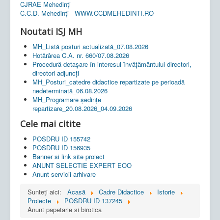
CJRAE Mehedinți
C.C.D. Mehedinţi - WWW.CCDMEHEDINTI.RO
Noutati ISJ MH
MH_Listă posturi actualizată_07.08.2026
Hotărârea C.A. nr. 660/07.08.2026
Procedură detașare în interesul învățământului directori,
directori adjuncți
MH_Posturi_catedre didactice repartizate pe perioadă
nedeterminată_06.08.2026
MH_Programare ședințe
repartizare_20.08.2026_04.09.2026
Cele mai citite
POSDRU ID 155742
POSDRU ID 156935
Banner si link site proiect
ANUNT SELECTIE EXPERT EOO
Anunt servicii arhivare
Sunteți aici:
Acasă
Cadre Didactice
Istorie
Proiecte
POSDRU ID 137245
Anunt papetarie si birotica