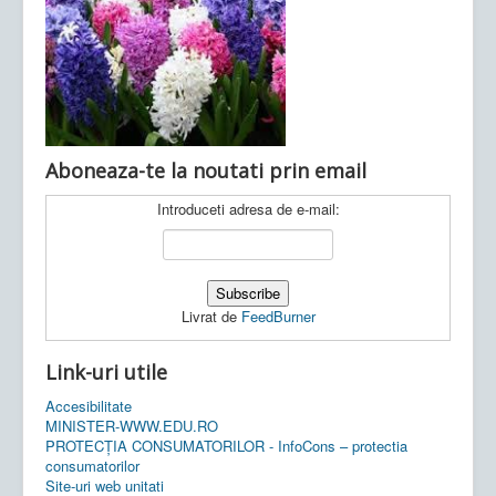
Ultimele articole:
Vi, 04.11.2022 -
Inspectoratul Școlar
Județean Mehedinți
Aboneaza-te la noutati prin email
Introduceti adresa de e-mail:
Livrat de
FeedBurner
Link-uri utile
Accesibilitate
MINISTER-WWW.EDU.RO
PROTECȚIA CONSUMATORILOR - InfoCons – protectia
consumatorilor
Site-uri web unitati