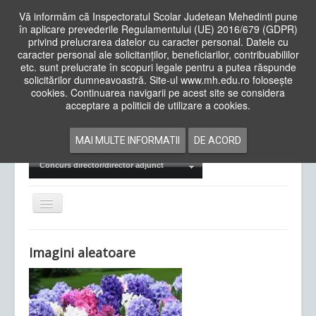
Vă informăm că Inspectoratul Scolar Judetean Mehedinti pune
în aplicare prevederile Regulamentului (UE) 2016/679 (GDPR)
privind prelucrarea datelor cu caracter personal. Datele cu
caracter personal ale solicitanților, beneficiarilor, contribuabililor
Cauta
etc. sunt prelucrate în scopuri legale pentru a putea răspunde
in
solicitărilor dumneavoastră. Site-ul www.mh.edu.ro folosește
site
cookies. Continuarea navigarii pe acest site se considera
Acasa
Cadre Didactice
acceptare a politicii de utilizare a cookies.
Departamente
Proiecte
MAI MULTE INFORMATII
DE ACORD
Examene Naționale
Concurs director/director adjunct
Comută
navigarea
Imagini aleatoare