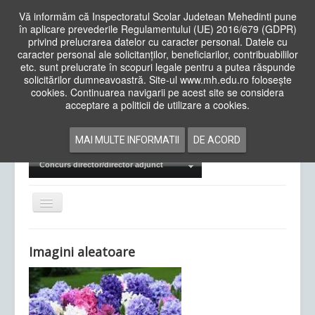
Vă informăm că Inspectoratul Scolar Judetean Mehedinti pune
în aplicare prevederile Regulamentului (UE) 2016/679 (GDPR)
privind prelucrarea datelor cu caracter personal. Datele cu
caracter personal ale solicitanților, beneficiarilor, contribuabililor
Cauta
etc. sunt prelucrate în scopuri legale pentru a putea răspunde
in
solicitărilor dumneavoastră. Site-ul www.mh.edu.ro folosește
site
cookies. Continuarea navigarii pe acest site se considera
Acasa
Cadre Didactice
acceptare a politicii de utilizare a cookies.
Departamente
Proiecte
MAI MULTE INFORMATII
DE ACORD
Examene Naționale
Concurs director/director adjunct
Comută
navigarea
Imagini aleatoare