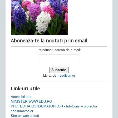
Ultimele articole:
Vi, 04.11.2022 -
Inspectoratul Școlar
Județean Mehedinți
Aboneaza-te la noutati prin email
Introduceti adresa de e-mail:
Livrat de
FeedBurner
Link-uri utile
Accesibilitate
MINISTER-WWW.EDU.RO
PROTECȚIA CONSUMATORILOR - InfoCons – protectia
consumatorilor
Site-uri web unitati