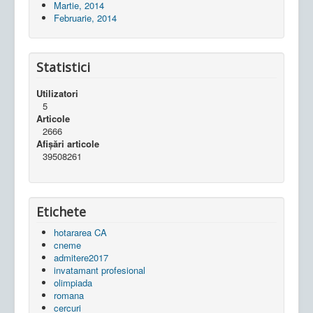
Martie, 2014
Februarie, 2014
Statistici
Utilizatori
5
Articole
2666
Afișări articole
39508261
Etichete
hotararea CA
cneme
admitere2017
invatamant profesional
olimpiada
romana
cercuri