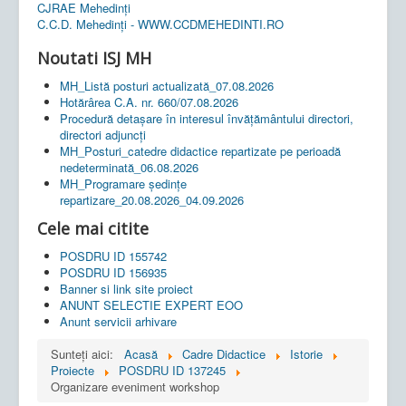
CJRAE Mehedinți
C.C.D. Mehedinţi - WWW.CCDMEHEDINTI.RO
Noutati ISJ MH
MH_Listă posturi actualizată_07.08.2026
Hotărârea C.A. nr. 660/07.08.2026
Procedură detașare în interesul învățământului directori,
directori adjuncți
MH_Posturi_catedre didactice repartizate pe perioadă
nedeterminată_06.08.2026
MH_Programare ședințe
repartizare_20.08.2026_04.09.2026
Cele mai citite
POSDRU ID 155742
POSDRU ID 156935
Banner si link site proiect
ANUNT SELECTIE EXPERT EOO
Anunt servicii arhivare
Sunteți aici:
Acasă
Cadre Didactice
Istorie
Proiecte
POSDRU ID 137245
Organizare eveniment workshop