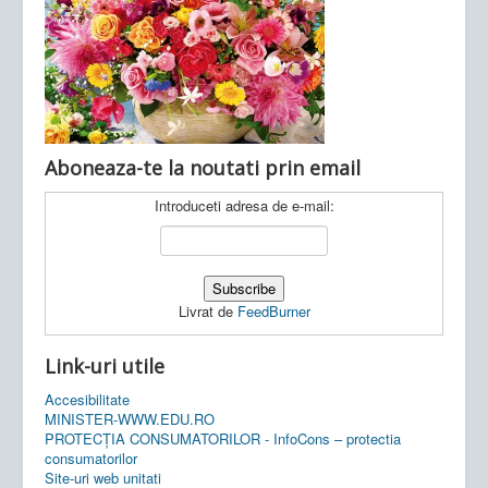
Ultimele articole:
Vi, 04.11.2022 -
Inspectoratul Școlar
Județean Mehedinți
Aboneaza-te la noutati prin email
Introduceti adresa de e-mail:
Livrat de
FeedBurner
Link-uri utile
Accesibilitate
MINISTER-WWW.EDU.RO
PROTECȚIA CONSUMATORILOR - InfoCons – protectia
consumatorilor
Site-uri web unitati