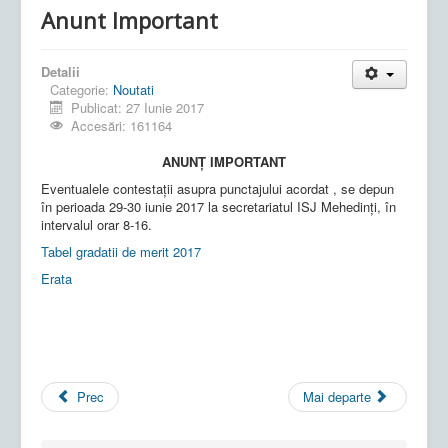
Anunt Important
Detalii
Categorie:
Noutati
Publicat: 27 Iunie 2017
Accesări: 161164
ANUNȚ IMPORTANT
Eventualele contestații asupra punctajului acordat , se depun
în perioada 29-30 iunie 2017 la secretariatul ISJ Mehedinți, în
intervalul orar 8-16.
Tabel gradatii de merit 2017
Erata
Prec
Mai departe