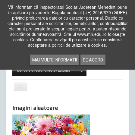
Vă informăm că Inspectoratul Scolar Judetean Mehedinti pune
în aplicare prevederile Regulamentului (UE) 2016/679 (GDPR)
privind prelucrarea datelor cu caracter personal. Datele cu
caracter personal ale solicitanților, beneficiarilor, contribuabililor
Cauta
etc. sunt prelucrate în scopuri legale pentru a putea răspunde
in
solicitărilor dumneavoastră. Site-ul www.mh.edu.ro folosește
site
cookies. Continuarea navigarii pe acest site se considera
Acasa
Cadre Didactice
acceptare a politicii de utilizare a cookies.
Departamente
Proiecte
MAI MULTE INFORMATII
DE ACORD
Examene Naționale
Concurs director/director adjunct
Comută
navigarea
Imagini aleatoare