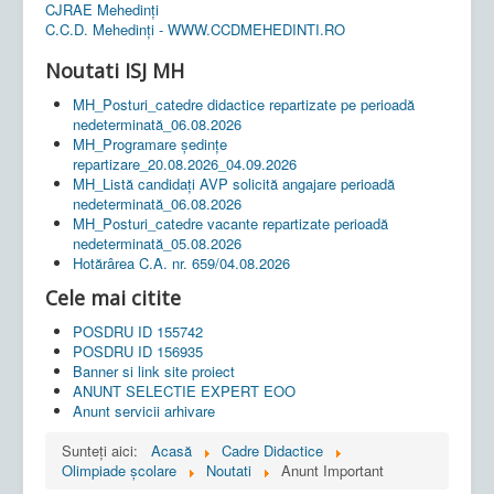
CJRAE Mehedinți
C.C.D. Mehedinţi - WWW.CCDMEHEDINTI.RO
Noutati ISJ MH
MH_Posturi_catedre didactice repartizate pe perioadă
nedeterminată_06.08.2026
MH_Programare ședințe
repartizare_20.08.2026_04.09.2026
MH_Listă candidați AVP solicită angajare perioadă
nedeterminată_06.08.2026
MH_Posturi_catedre vacante repartizate perioadă
nedeterminată_05.08.2026
Hotărârea C.A. nr. 659/04.08.2026
Cele mai citite
POSDRU ID 155742
POSDRU ID 156935
Banner si link site proiect
ANUNT SELECTIE EXPERT EOO
Anunt servicii arhivare
Sunteți aici:
Acasă
Cadre Didactice
Olimpiade școlare
Noutati
Anunt Important