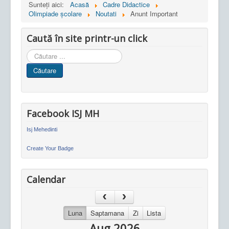
Sunteți aici:
Acasă
Cadre Didactice
Olimpiade școlare
Noutati
Anunt Important
Caută în site printr-un click
Cauta
in
Căutare
site
Facebook ISJ MH
Isj Mehedinti
Create Your Badge
Calendar
Luna
Saptamana
Zi
Lista
Aug 2026