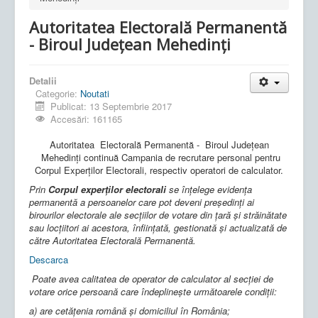
Autoritatea Electorală Permanentă
- Biroul Judeţean Mehedinţi
Detalii
Categorie:
Noutati
Publicat: 13 Septembrie 2017
Accesări: 161165
Autoritatea Electorală Permanentă - Biroul Judeţean
Mehedinţi continuă Campania de recrutare personal pentru
Corpul Experților Electorali, respectiv operatori de calculator.
Prin
Corpul experților electorali
se înțelege evidența
permanentă a persoanelor care pot deveni președinți ai
birourilor electorale ale secțiilor de votare din țară și străinătate
sau locțiitori ai acestora, înființată, gestionată și actualizată de
către Autoritatea Electorală Permanentă.
Descarca
Poate avea calitatea de operator de calculator al secției de
votare orice persoană care îndeplinește următoarele condiții:
a) are cetăţenia română şi domiciliul în România;