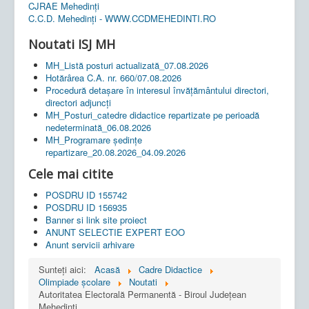
CJRAE Mehedinți
C.C.D. Mehedinţi - WWW.CCDMEHEDINTI.RO
Noutati ISJ MH
MH_Listă posturi actualizată_07.08.2026
Hotărârea C.A. nr. 660/07.08.2026
Procedură detașare în interesul învățământului directori,
directori adjuncți
MH_Posturi_catedre didactice repartizate pe perioadă
nedeterminată_06.08.2026
MH_Programare ședințe
repartizare_20.08.2026_04.09.2026
Cele mai citite
POSDRU ID 155742
POSDRU ID 156935
Banner si link site proiect
ANUNT SELECTIE EXPERT EOO
Anunt servicii arhivare
Sunteți aici:
Acasă
Cadre Didactice
Olimpiade școlare
Noutati
Autoritatea Electorală Permanentă - Biroul Judeţean
Mehedinţi