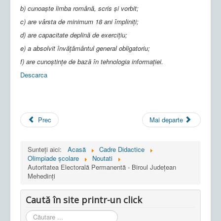
b) cunoaşte limba română, scris şi vorbit;
c) are vârsta de minimum 18 ani împliniţi;
d) are capacitate deplină de exerciţiu;
e) a absolvit învățământul general obligatoriu;
f) are cunoștințe de bază în tehnologia informației.
Descarca
Prec
Mai departe
Sunteți aici:
Acasă
Cadre Didactice
Olimpiade școlare
Noutati
Autoritatea Electorală Permanentă - Biroul Judeţean
Mehedinţi
Caută în site printr-un click
Cauta