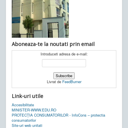
Ultimele articole:
Vi, 04.11.2022 -
Inspectoratul Școlar
Județean Mehedinți
Aboneaza-te la noutati prin email
Introduceti adresa de e-mail:
Livrat de
FeedBurner
Link-uri utile
Accesibilitate
MINISTER-WWW.EDU.RO
PROTECȚIA CONSUMATORILOR - InfoCons – protectia
consumatorilor
Site-uri web unitati