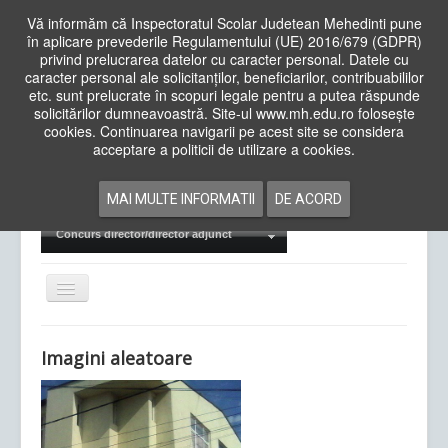
Vă informăm că Inspectoratul Scolar Judetean Mehedinti pune
în aplicare prevederile Regulamentului (UE) 2016/679 (GDPR)
privind prelucrarea datelor cu caracter personal. Datele cu
caracter personal ale solicitanților, beneficiarilor, contribuabililor
Cauta
etc. sunt prelucrate în scopuri legale pentru a putea răspunde
in
solicitărilor dumneavoastră. Site-ul www.mh.edu.ro folosește
site
cookies. Continuarea navigarii pe acest site se considera
Acasa
Cadre Didactice
acceptare a politicii de utilizare a cookies.
Departamente
Proiecte
MAI MULTE INFORMATII
DE ACORD
Examene Naționale
Concurs director/director adjunct
Comută
navigarea
Imagini aleatoare