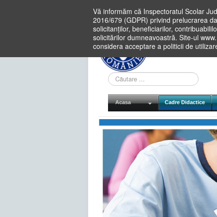
Vă informăm că Inspectoratul Scolar Jud
2016/679 (GDPR) privind prelucrarea dat
solicitanților, beneficiarilor, contribuabi
solicitărilor dumneavoastră. Site-ul www
considera acceptare a politicii de utiliza
Cauta
in
site
Acasa
Cadre Didactice