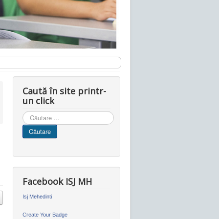
Caută în site printr-
un click
Cauta
in
Căutare
site
Facebook ISJ MH
Isj Mehedinti
Create Your Badge