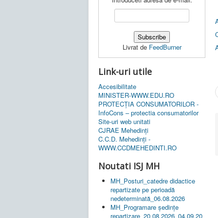
A
C
Livrat de
FeedBurner
Link-uri utile
Accesibilitate
MINISTER-WWW.EDU.RO
PROTECȚIA CONSUMATORILOR -
InfoCons – protectia consumatorilor
Site-uri web unitati
CJRAE Mehedinți
C.C.D. Mehedinţi -
WWW.CCDMEHEDINTI.RO
Noutati ISJ MH
MH_Posturi_catedre didactice
repartizate pe perioadă
nedeterminată_06.08.2026
MH_Programare ședințe
repartizare_20.08.2026_04.09.20