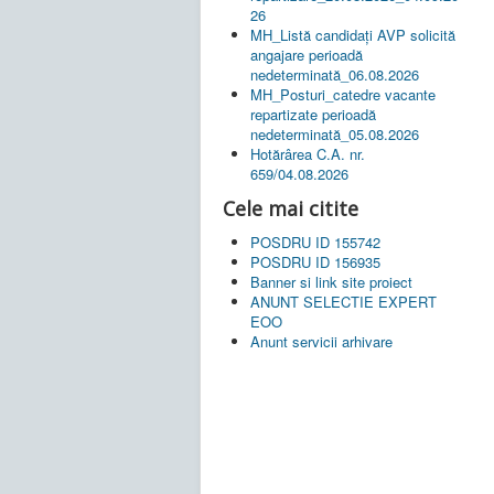
26
MH_Listă candidați AVP solicită
angajare perioadă
nedeterminată_06.08.2026
MH_Posturi_catedre vacante
repartizate perioadă
nedeterminată_05.08.2026
Hotărârea C.A. nr.
659/04.08.2026
Cele mai citite
POSDRU ID 155742
POSDRU ID 156935
Banner si link site proiect
ANUNT SELECTIE EXPERT
EOO
Anunt servicii arhivare