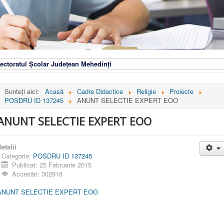
ectoratul Școlar Județean Mehedinți
Sunteți aici:
Acasă
Cadre Didactice
Religie
Proiecte
POSDRU ID 137245
ANUNT SELECTIE EXPERT EOO
ANUNT SELECTIE EXPERT EOO
etalii
Categorie:
POSDRU ID 137245
Publicat: 25 Februarie 2015
Accesări: 302918
ANUNT SELECTIE EXPERT EOO