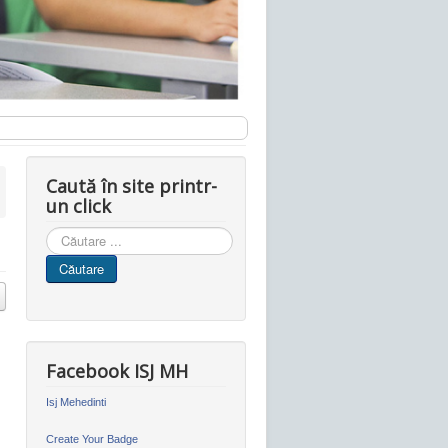
Caută în site printr-
un click
Cauta
in
Căutare
site
Facebook ISJ MH
Isj Mehedinti
Create Your Badge