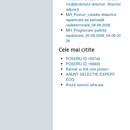
învățământului directori, directori
adjuncți
MH_Posturi_catedre didactice
repartizate pe perioadă
nedeterminată_06.08.2026
MH_Programare ședințe
repartizare_20.08.2026_04.09.20
26
Cele mai citite
POSDRU ID 155742
POSDRU ID 156935
Banner si link site proiect
ANUNT SELECTIE EXPERT
EOO
Anunt servicii arhivare