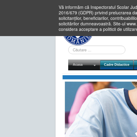
Vă informăm că Inspectoratul Scolar Jud
2016/679 (GDPR) privind prelucrarea dat
solicitanților, beneficiarilor, contribuabi
solicitărilor dumneavoastră. Site-ul www
considera acceptare a politicii de utiliza
Cauta
in
site
Acasa
Cadre Didactice