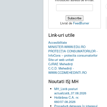
Livrat de
FeedBurner
Link-uri utile
Accesibilitate
MINISTER-WWW.EDU.RO
PROTECȚIA CONSUMATORILOR -
InfoCons – protectia consumatorilor
Site-uri web unitati
CJRAE Mehedinți
C.C.D. Mehedinţi -
WWW.CCDMEHEDINTI.RO
Noutati ISJ MH
MH_Listă posturi
actualizată_07.08.2026
Hotărârea C.A. nr.
660/07.08.2026
Procedură detașare în interesul