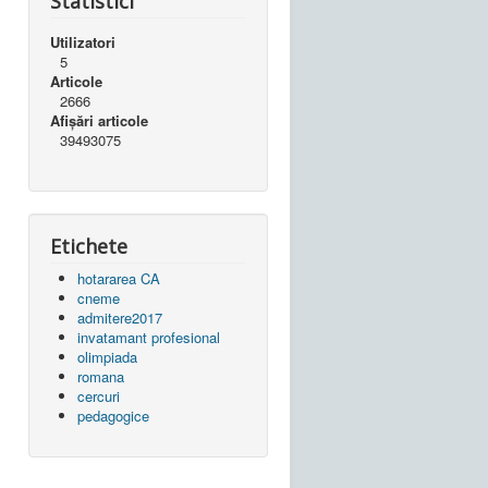
Statistici
Utilizatori
5
Articole
2666
Afișări articole
39493075
Etichete
hotararea CA
cneme
admitere2017
invatamant profesional
olimpiada
romana
cercuri
pedagogice