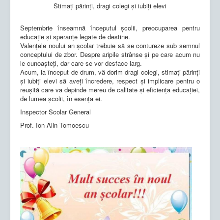
Stimați părinți, dragi colegi și iubiți elevi
Septembrie înseamnă începutul școlii, preocuparea pentru
educație și speranțe legate de destine.
Valențele noului an școlar trebuie să se contureze sub semnul
conceptului de zbor. Despre aripile strânse și pe care acum nu
le cunoașteți, dar care se vor desface larg.
Acum, la început de drum, vă dorim dragi colegi, stimați părinți
și iubiți elevi să aveți încredere, respect și implicare pentru o
reușită care va depinde mereu de calitate și eficiența educației,
de lumea școlii, în esența ei.
Inspector Scolar General
Prof. Ion Alin Tomoescu