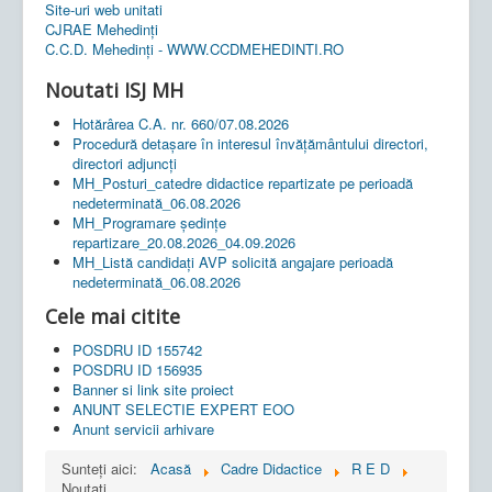
Site-uri web unitati
CJRAE Mehedinți
C.C.D. Mehedinţi - WWW.CCDMEHEDINTI.RO
Noutati ISJ MH
Hotărârea C.A. nr. 660/07.08.2026
Procedură detașare în interesul învățământului directori,
directori adjuncți
MH_Posturi_catedre didactice repartizate pe perioadă
nedeterminată_06.08.2026
MH_Programare ședințe
repartizare_20.08.2026_04.09.2026
MH_Listă candidați AVP solicită angajare perioadă
nedeterminată_06.08.2026
Cele mai citite
POSDRU ID 155742
POSDRU ID 156935
Banner si link site proiect
ANUNT SELECTIE EXPERT EOO
Anunt servicii arhivare
Sunteți aici:
Acasă
Cadre Didactice
R E D
Noutati