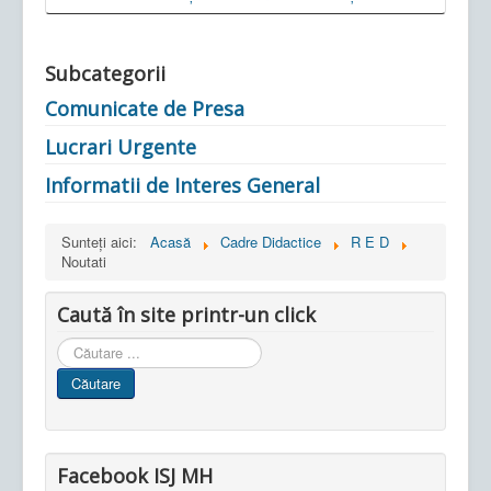
Subcategorii
Comunicate de Presa
Lucrari Urgente
Informatii de Interes General
Sunteți aici:
Acasă
Cadre Didactice
R E D
Noutati
Caută în site printr-un click
Cauta
in
Căutare
site
Facebook ISJ MH