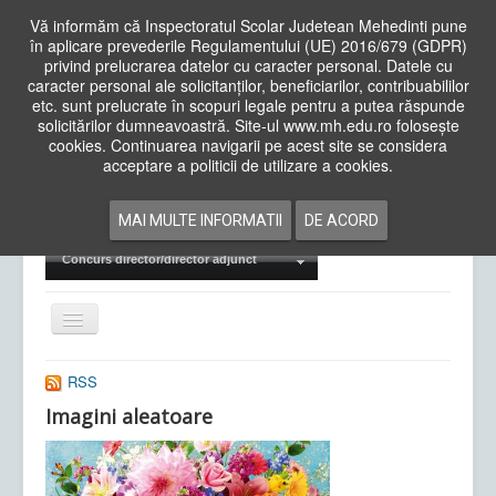
Vă informăm că Inspectoratul Scolar Judetean Mehedinti pune
în aplicare prevederile Regulamentului (UE) 2016/679 (GDPR)
privind prelucrarea datelor cu caracter personal. Datele cu
caracter personal ale solicitanților, beneficiarilor, contribuabililor
Cauta
etc. sunt prelucrate în scopuri legale pentru a putea răspunde
in
solicitărilor dumneavoastră. Site-ul www.mh.edu.ro folosește
site
cookies. Continuarea navigarii pe acest site se considera
Acasa
Cadre Didactice
acceptare a politicii de utilizare a cookies.
Departamente
Proiecte
MAI MULTE INFORMATII
DE ACORD
Examene Naționale
Concurs director/director adjunct
Comută
navigarea
RSS
Imagini aleatoare