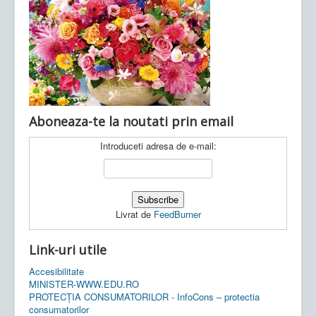
Ultimele articole:
Vi, 04.11.2022 -
Inspectoratul Școlar
Județean Mehedinți
Aboneaza-te la noutati prin email
Introduceti adresa de e-mail:
Livrat de
FeedBurner
Link-uri utile
Accesibilitate
MINISTER-WWW.EDU.RO
PROTECȚIA CONSUMATORILOR - InfoCons – protectia
consumatorilor