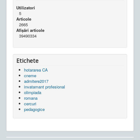
Utilizatori
5
Articole
2665
Afișări articole
39490334
Etichete
hotararea CA
cneme
admitere2017
invatamant profesional
olimpiada
romana
cercuri
pedagogice