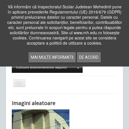
Vă informăm că Inspectoratul Scolar Judetean Mehedinti pune
în aplicare prevederile Regulamentului (UE) 2016/679 (GDPR)
privind prelucrarea datelor cu caracter personal. Datele cu
caracter personal ale solicitanților, beneficiarilor, contribuabililor
Cauta
etc. sunt prelucrate în scopuri legale pentru a putea răspunde
in
solicitărilor dumneavoastră. Site-ul www.mh.edu.ro folosește
site
cookies. Continuarea navigarii pe acest site se considera
Acasa
Cadre Didactice
acceptare a politicii de utilizare a cookies.
Departamente
Proiecte
MAI MULTE INFORMATII
DE ACORD
Examene Naționale
Concurs director/director adjunct
Comută
navigarea
Imagini aleatoare