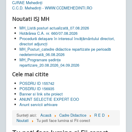
CJRAE Mehedinți
C.C.D. Mehedinţi - WWW.CCDMEHEDINTI.RO
Noutati ISJ MH
MH_Listă posturi actualizată_07.08.2026
Hotărârea C.A. nr. 660/07.08.2026
Procedură detașare în interesul învățământului directori,
directori adjuncți
MH_Posturi_catedre didactice repartizate pe perioadă
nedeterminată_06.08.2026
MH_Programare ședințe
repartizare_20.08.2026_04.09.2026
Cele mai citite
POSDRU ID 155742
POSDRU ID 156935
Banner si link site proiect
ANUNT SELECTIE EXPERT EOO
Anunt servicii arhivare
Sunteți aici:
Acasă
Cadre Didactice
R E D
Noutati
Tu poti face lumina si Fii corect