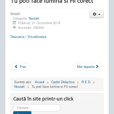
Tu poti face lumina si Fii corect
Detalii
Categorie:
Noutati
Publicat: 21 Octombrie 2019
Accesări: 246344
Descarca / Vizualizeaza
Prec
Mai departe
Sunteți aici:
Acasă
Cadre Didactice
R E D
Noutati
Tu poti face lumina si Fii corect
Caută în site printr-un click
Cauta
in