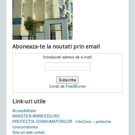
Ultimele articole:
Vi, 04.11.2022 -
Inspectoratul Școlar
Județean Mehedinți
Aboneaza-te la noutati prin email
Introduceti adresa de e-mail:
Livrat de
FeedBurner
Link-uri utile
Accesibilitate
MINISTER-WWW.EDU.RO
PROTECȚIA CONSUMATORILOR - InfoCons – protectia
consumatorilor
Site-uri web unitati