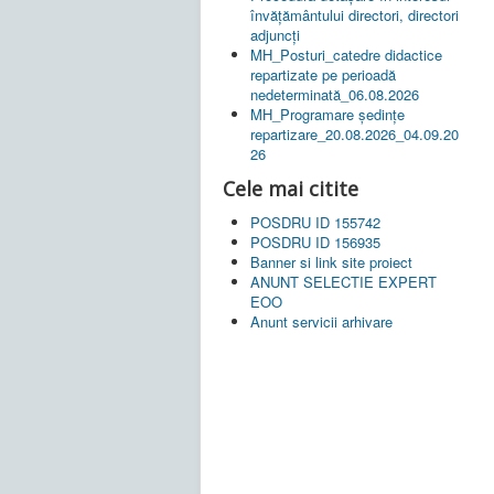
învățământului directori, directori
adjuncți
MH_Posturi_catedre didactice
repartizate pe perioadă
nedeterminată_06.08.2026
MH_Programare ședințe
repartizare_20.08.2026_04.09.20
26
Cele mai citite
POSDRU ID 155742
POSDRU ID 156935
Banner si link site proiect
ANUNT SELECTIE EXPERT
EOO
Anunt servicii arhivare