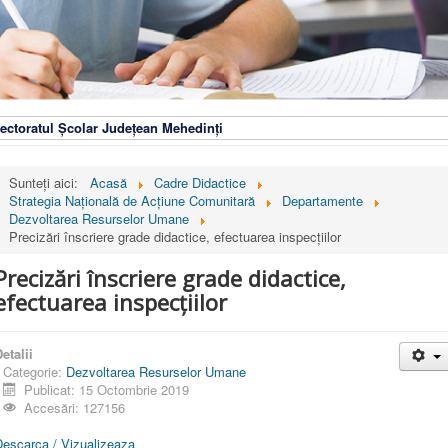
ectoratul Școlar Județean Mehedinți
Sunteți aici:
Acasă
Cadre Didactice
Strategia Naţională de Acţiune Comunitară
Departamente
Dezvoltarea Resurselor Umane
Precizări înscriere grade didactice, efectuarea inspecțiilor
Precizări înscriere grade didactice,
efectuarea inspecțiilor
etalii
Categorie:
Dezvoltarea Resurselor Umane
Publicat: 15 Octombrie 2019
Accesări: 127156
Descarca / Vizualizeaza