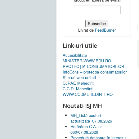
Livrat de
FeedBurner
Link-uri utile
Accesibilitate
MINISTER-WWW.EDU.RO
PROTECȚIA CONSUMATORILOR -
InfoCons – protectia consumatorilor
Site-uri web unitati
CJRAE Mehedinți
C.C.D. Mehedinţi -
WWW.CCDMEHEDINTI.RO
Noutati ISJ MH
MH_Listă posturi
actualizată_07.08.2026
Hotărârea C.A. nr.
660/07.08.2026
Procedură detașare în interesul