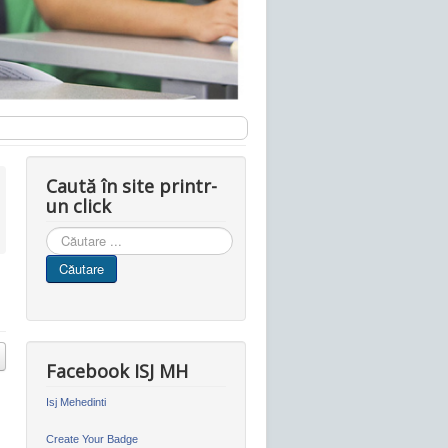
Caută în site printr-
un click
Cauta
in
Căutare
site
Facebook ISJ MH
Isj Mehedinti
Create Your Badge