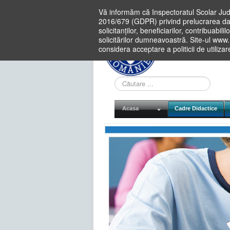
Vă informăm că Inspectoratul Scolar Jud
2016/679 (GDPR) privind prelucrarea dat
solicitanților, beneficiarilor, contribuabi
solicitărilor dumneavoastră. Site-ul www
considera acceptare a politicii de utiliza
Cauta
in
site
Acasa
Cadre Didactice