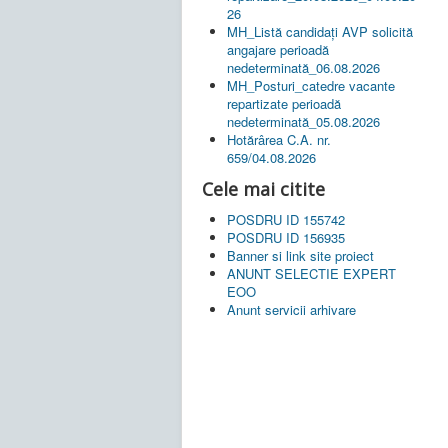
26
MH_Listă candidați AVP solicită
angajare perioadă
nedeterminată_06.08.2026
MH_Posturi_catedre vacante
repartizate perioadă
nedeterminată_05.08.2026
Hotărârea C.A. nr.
659/04.08.2026
Cele mai citite
POSDRU ID 155742
POSDRU ID 156935
Banner si link site proiect
ANUNT SELECTIE EXPERT
EOO
Anunt servicii arhivare