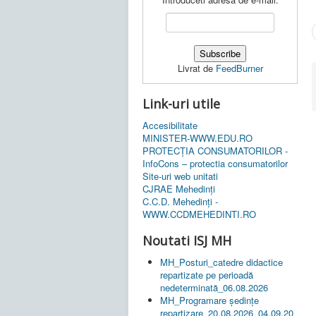
Livrat de
FeedBurner
Link-uri utile
Accesibilitate
MINISTER-WWW.EDU.RO
PROTECȚIA CONSUMATORILOR -
InfoCons – protectia consumatorilor
Site-uri web unitati
CJRAE Mehedinți
C.C.D. Mehedinţi -
WWW.CCDMEHEDINTI.RO
Noutati ISJ MH
MH_Posturi_catedre didactice
repartizate pe perioadă
nedeterminată_06.08.2026
MH_Programare ședințe
repartizare_20.08.2026_04.09.20