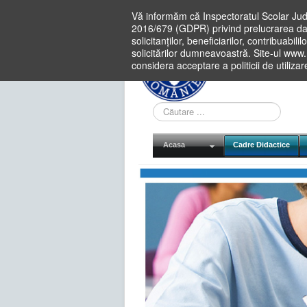
Vă informăm că Inspectoratul Scolar Jud
2016/679 (GDPR) privind prelucrarea dat
solicitanților, beneficiarilor, contribuabi
solicitărilor dumneavoastră. Site-ul www
considera acceptare a politicii de utiliza
Cauta
in
site
Acasa
Cadre Didactice