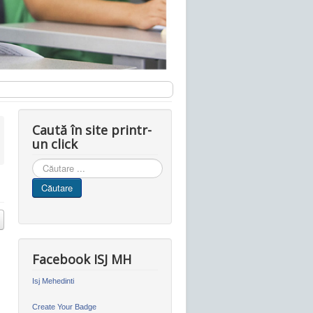
Caută în site printr-
un click
Cauta
in
Căutare
site
Facebook ISJ MH
Isj Mehedinti
Create Your Badge