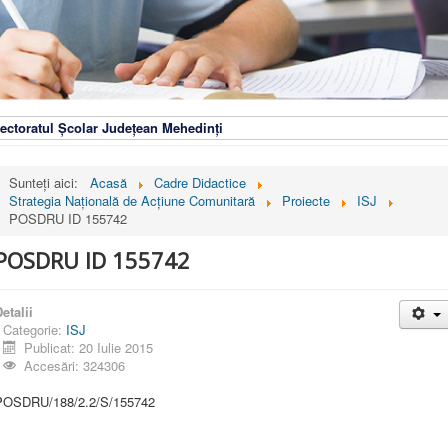
ectoratul Școlar Județean Mehedinți
Sunteți aici:
Acasă
Cadre Didactice
Strategia Naţională de Acţiune Comunitară
Proiecte
ISJ
POSDRU ID 155742
POSDRU ID 155742
etalii
Categorie:
ISJ
Publicat: 20 Iulie 2015
Accesări: 324306
POSDRU/188/2.2/S/155742