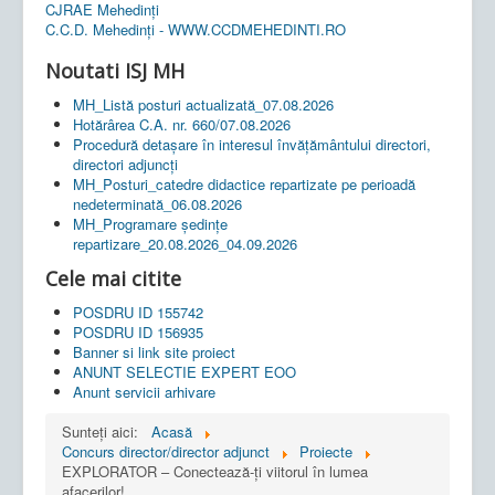
CJRAE Mehedinți
C.C.D. Mehedinţi - WWW.CCDMEHEDINTI.RO
Noutati ISJ MH
MH_Listă posturi actualizată_07.08.2026
Hotărârea C.A. nr. 660/07.08.2026
Procedură detașare în interesul învățământului directori,
directori adjuncți
MH_Posturi_catedre didactice repartizate pe perioadă
nedeterminată_06.08.2026
MH_Programare ședințe
repartizare_20.08.2026_04.09.2026
Cele mai citite
POSDRU ID 155742
POSDRU ID 156935
Banner si link site proiect
ANUNT SELECTIE EXPERT EOO
Anunt servicii arhivare
Sunteți aici:
Acasă
Concurs director/director adjunct
Proiecte
EXPLORATOR – Conectează-ți viitorul în lumea
afacerilor!