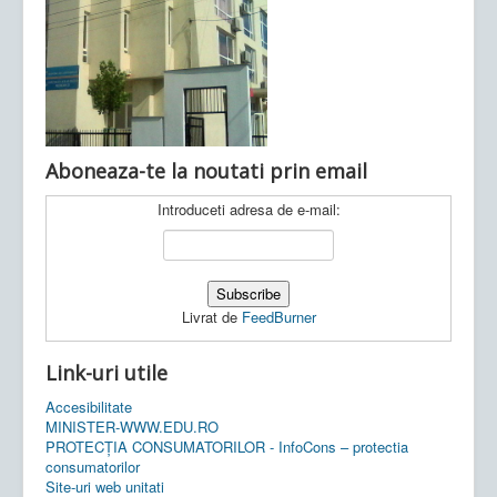
Ultimele articole:
Vi, 04.11.2022 -
Inspectoratul Școlar
Județean Mehedinți
Aboneaza-te la noutati prin email
Introduceti adresa de e-mail:
Livrat de
FeedBurner
Link-uri utile
Accesibilitate
MINISTER-WWW.EDU.RO
PROTECȚIA CONSUMATORILOR - InfoCons – protectia
consumatorilor
Site-uri web unitati