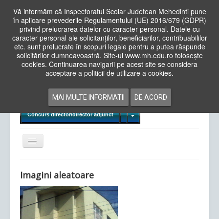
Vă informăm că Inspectoratul Scolar Judetean Mehedinti pune
în aplicare prevederile Regulamentului (UE) 2016/679 (GDPR)
privind prelucrarea datelor cu caracter personal. Datele cu
caracter personal ale solicitanților, beneficiarilor, contribuabililor
Cauta
etc. sunt prelucrate în scopuri legale pentru a putea răspunde
in
solicitărilor dumneavoastră. Site-ul www.mh.edu.ro folosește
site
cookies. Continuarea navigarii pe acest site se considera
Acasa
Cadre Didactice
acceptare a politicii de utilizare a cookies.
Departamente
Proiecte
MAI MULTE INFORMATII
DE ACORD
Examene Naționale
Concurs director/director adjunct
Comută
navigarea
Imagini aleatoare