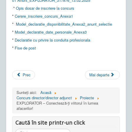
01 Anunt_EXPLORATOR_317876_13.02.2025
*
Opis dosar de inscriere la concurs
*
Cerere_inscriere_concurs_Anexa1
*
Model_declaratie_disponibilitate_Anexa2_anunt_selectie
*
Model_declaratie_date_personale_Anexa3
*
Declaratie cu privire la conduita profesionala
*
Fise de post
Prec
Mai departe
Sunteți aici:
Acasă
Concurs director/director adjunct
Proiecte
EXPLORATOR – Conectează-ți viitorul în lumea
afacerilor!
Caută în site printr-un click
Cauta