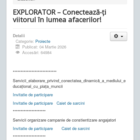
EXPLORATOR – Conectează-ți
viitorul în lumea afacerilor!
Detalii
Categorie:
Proiecte
Publicat: 04 Martie 2026
Accesări: 64984
****************************
Servicii_elaborare_privind_conectatea_dinamică_a_mediului_e
ducațional_cu_piața_muncii
Invitatie de participare
Invitatie de participare
Caiet de sarcini
*********************
Servicii organizare campanie de constientizare angajatori
Invitatie de participare
Caiet de sarcini
*********************