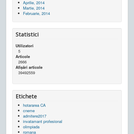
Aprilie, 2014
Martie, 2014
Februarie, 2014
Statistici
Utilizatori
5
Articole
2666
Afișări articole
39492559
Etichete
hotararea CA
cneme
admitere2017
invatamant profesional
olimpiada
romana