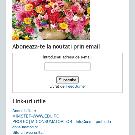
Ultimele articole:
Vi, 04.11.2022 -
Inspectoratul Școlar
Județean Mehedinți
Aboneaza-te la noutati prin email
Introduceti adresa de e-mail:
Livrat de
FeedBurner
Link-uri utile
Accesibilitate
MINISTER-WWW.EDU.RO
PROTECȚIA CONSUMATORILOR - InfoCons – protectia
consumatorilor
Site-uri web unitati