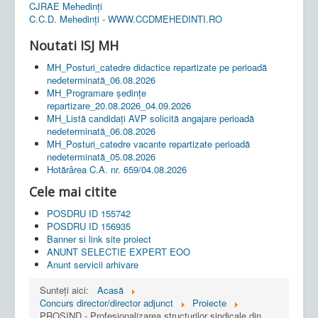
CJRAE Mehedinți
C.C.D. Mehedinţi - WWW.CCDMEHEDINTI.RO
Noutati ISJ MH
MH_Posturi_catedre didactice repartizate pe perioadă
nedeterminată_06.08.2026
MH_Programare ședințe
repartizare_20.08.2026_04.09.2026
MH_Listă candidați AVP solicită angajare perioadă
nedeterminată_06.08.2026
MH_Posturi_catedre vacante repartizate perioadă
nedeterminată_05.08.2026
Hotărârea C.A. nr. 659/04.08.2026
Cele mai citite
POSDRU ID 155742
POSDRU ID 156935
Banner si link site proiect
ANUNT SELECTIE EXPERT EOO
Anunt servicii arhivare
Sunteți aici:
Acasă
Concurs director/director adjunct
Proiecte
PROSIND - Profesionalizarea structurilor sindicale din