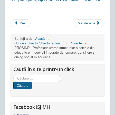
Prec
Mai departe
Sunteți aici:
Acasă
Concurs director/director adjunct
Proiecte
PROSIND - Profesionalizarea structurilor sindicale din
educație prin servicii integrate de formare, consiliere și
dialog social în educație
Caută în site printr-un click
Cauta
in
Căutare
site
Facebook ISJ MH
Isj Mehedinti