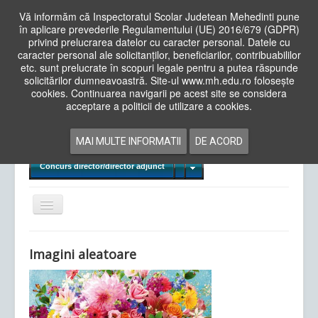
Vă informăm că Inspectoratul Scolar Judetean Mehedinti pune
în aplicare prevederile Regulamentului (UE) 2016/679 (GDPR)
privind prelucrarea datelor cu caracter personal. Datele cu
caracter personal ale solicitanților, beneficiarilor, contribuabililor
Cauta
etc. sunt prelucrate în scopuri legale pentru a putea răspunde
in
solicitărilor dumneavoastră. Site-ul www.mh.edu.ro folosește
site
cookies. Continuarea navigarii pe acest site se considera
Acasa
Cadre Didactice
acceptare a politicii de utilizare a cookies.
Departamente
Proiecte
MAI MULTE INFORMATII
DE ACORD
Examene Naționale
Concurs director/director adjunct
Comută
navigarea
Imagini aleatoare