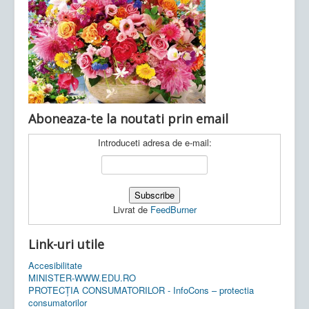
Ultimele articole:
Vi, 04.11.2022 -
Inspectoratul Școlar
Județean Mehedinți
Aboneaza-te la noutati prin email
Introduceti adresa de e-mail:
Livrat de
FeedBurner
Link-uri utile
Accesibilitate
MINISTER-WWW.EDU.RO
PROTECȚIA CONSUMATORILOR - InfoCons – protectia
consumatorilor