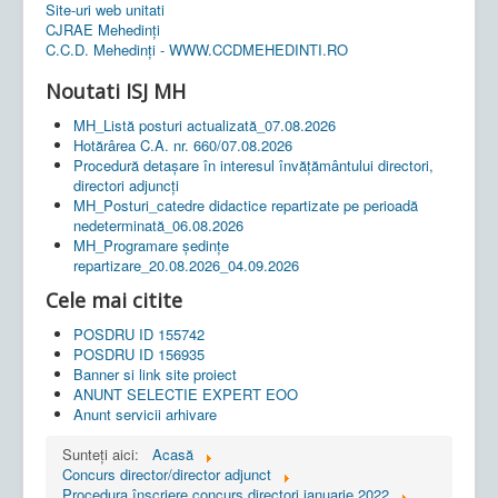
Site-uri web unitati
CJRAE Mehedinți
C.C.D. Mehedinţi - WWW.CCDMEHEDINTI.RO
Noutati ISJ MH
MH_Listă posturi actualizată_07.08.2026
Hotărârea C.A. nr. 660/07.08.2026
Procedură detașare în interesul învățământului directori,
directori adjuncți
MH_Posturi_catedre didactice repartizate pe perioadă
nedeterminată_06.08.2026
MH_Programare ședințe
repartizare_20.08.2026_04.09.2026
Cele mai citite
POSDRU ID 155742
POSDRU ID 156935
Banner si link site proiect
ANUNT SELECTIE EXPERT EOO
Anunt servicii arhivare
Sunteți aici:
Acasă
Concurs director/director adjunct
Procedura înscriere concurs directori ianuarie 2022