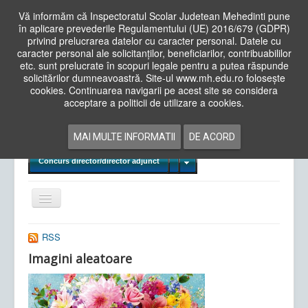
Vă informăm că Inspectoratul Scolar Judetean Mehedinti pune
în aplicare prevederile Regulamentului (UE) 2016/679 (GDPR)
privind prelucrarea datelor cu caracter personal. Datele cu
caracter personal ale solicitanților, beneficiarilor, contribuabililor
Cauta
etc. sunt prelucrate în scopuri legale pentru a putea răspunde
in
solicitărilor dumneavoastră. Site-ul www.mh.edu.ro folosește
site
cookies. Continuarea navigarii pe acest site se considera
Acasa
Cadre Didactice
acceptare a politicii de utilizare a cookies.
Departamente
Proiecte
MAI MULTE INFORMATII
DE ACORD
Examene Naționale
Concurs director/director adjunct
Comută
navigarea
RSS
Imagini aleatoare