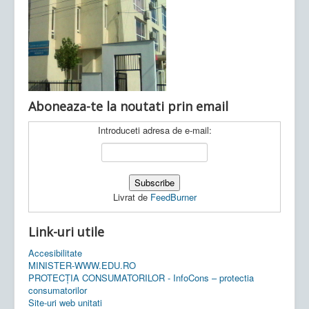
Ultimele articole:
Vi, 04.11.2022 -
Inspectoratul Școlar
Județean Mehedinți
Aboneaza-te la noutati prin email
Introduceti adresa de e-mail:
Livrat de
FeedBurner
Link-uri utile
Accesibilitate
MINISTER-WWW.EDU.RO
PROTECȚIA CONSUMATORILOR - InfoCons – protectia
consumatorilor
Site-uri web unitati