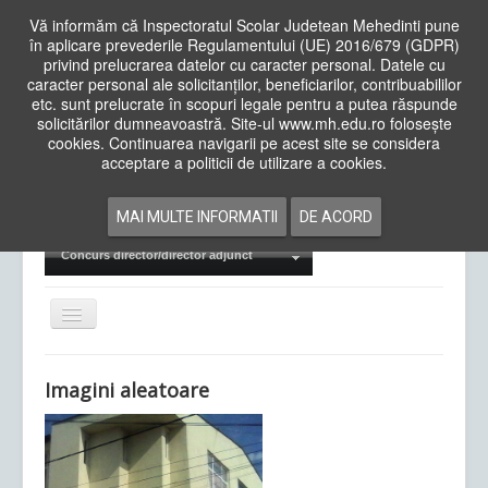
Vă informăm că Inspectoratul Scolar Judetean Mehedinti pune
în aplicare prevederile Regulamentului (UE) 2016/679 (GDPR)
privind prelucrarea datelor cu caracter personal. Datele cu
caracter personal ale solicitanților, beneficiarilor, contribuabililor
Cauta
etc. sunt prelucrate în scopuri legale pentru a putea răspunde
in
solicitărilor dumneavoastră. Site-ul www.mh.edu.ro folosește
site
cookies. Continuarea navigarii pe acest site se considera
Acasa
Cadre Didactice
acceptare a politicii de utilizare a cookies.
Departamente
Proiecte
MAI MULTE INFORMATII
DE ACORD
Examene Naționale
Concurs director/director adjunct
Comută
navigarea
Imagini aleatoare