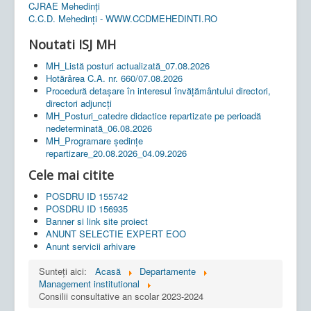
CJRAE Mehedinți
C.C.D. Mehedinţi - WWW.CCDMEHEDINTI.RO
Noutati ISJ MH
MH_Listă posturi actualizată_07.08.2026
Hotărârea C.A. nr. 660/07.08.2026
Procedură detașare în interesul învățământului directori,
directori adjuncți
MH_Posturi_catedre didactice repartizate pe perioadă
nedeterminată_06.08.2026
MH_Programare ședințe
repartizare_20.08.2026_04.09.2026
Cele mai citite
POSDRU ID 155742
POSDRU ID 156935
Banner si link site proiect
ANUNT SELECTIE EXPERT EOO
Anunt servicii arhivare
Sunteți aici:
Acasă
Departamente
Management institutional
Consilii consultative an scolar 2023-2024