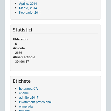
Aprilie, 2014
Martie, 2014
Februarie, 2014
Statistici
Utilizatori
5
Articole
2666
Afișări articole
39496187
Etichete
hotararea CA
cneme
admitere2017
invatamant profesional
olimpiada
romana