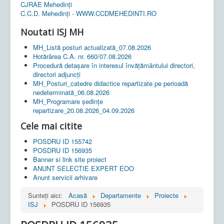
CJRAE Mehedinți
C.C.D. Mehedinţi - WWW.CCDMEHEDINTI.RO
Noutati ISJ MH
MH_Listă posturi actualizată_07.08.2026
Hotărârea C.A. nr. 660/07.08.2026
Procedură detașare în interesul învățământului directori,
directori adjuncți
MH_Posturi_catedre didactice repartizate pe perioadă
nedeterminată_06.08.2026
MH_Programare ședințe
repartizare_20.08.2026_04.09.2026
Cele mai citite
POSDRU ID 155742
POSDRU ID 156935
Banner si link site proiect
ANUNT SELECTIE EXPERT EOO
Anunt servicii arhivare
Sunteți aici:
Acasă
Departamente
Proiecte
ISJ
POSDRU ID 156935