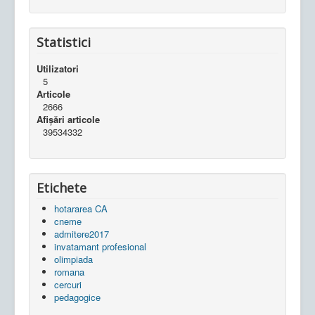
Statistici
Utilizatori
5
Articole
2666
Afișări articole
39534332
Etichete
hotararea CA
cneme
admitere2017
invatamant profesional
olimpiada
romana
cercuri
pedagogice