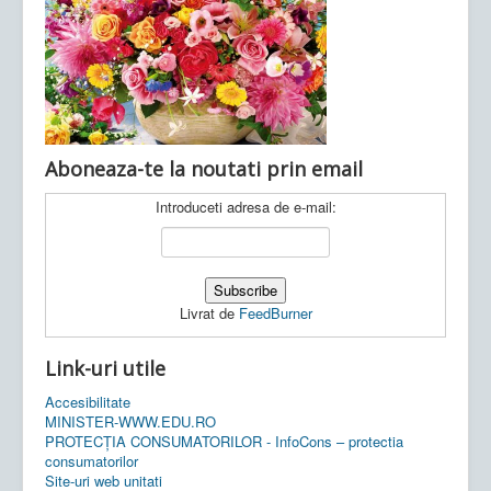
Ultimele articole:
Vi, 04.11.2022 -
Inspectoratul Școlar
Județean Mehedinți
Aboneaza-te la noutati prin email
Introduceti adresa de e-mail:
Livrat de
FeedBurner
Link-uri utile
Accesibilitate
MINISTER-WWW.EDU.RO
PROTECȚIA CONSUMATORILOR - InfoCons – protectia
consumatorilor
Site-uri web unitati