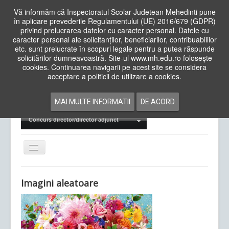
Vă informăm că Inspectoratul Scolar Judetean Mehedinti pune
în aplicare prevederile Regulamentului (UE) 2016/679 (GDPR)
privind prelucrarea datelor cu caracter personal. Datele cu
caracter personal ale solicitanților, beneficiarilor, contribuabililor
Cauta
etc. sunt prelucrate în scopuri legale pentru a putea răspunde
in
solicitărilor dumneavoastră. Site-ul www.mh.edu.ro folosește
site
cookies. Continuarea navigarii pe acest site se considera
Acasa
Cadre Didactice
acceptare a politicii de utilizare a cookies.
Departamente
Proiecte
MAI MULTE INFORMATII
DE ACORD
Examene Naționale
Concurs director/director adjunct
Comută
navigarea
Imagini aleatoare