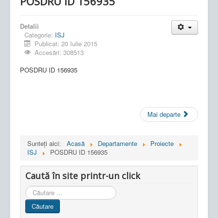
POSDRU ID 156935
Detalii
Categorie:
ISJ
Publicat: 20 Iulie 2015
Accesări: 308513
POSDRU ID 156935
Mai departe
Sunteți aici:
Acasă
Departamente
Proiecte
ISJ
POSDRU ID 156935
Caută în site printr-un click
Cauta
in
Căutare
site