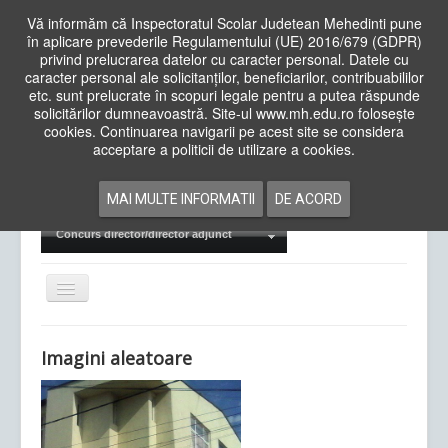
Vă informăm că Inspectoratul Scolar Judetean Mehedinti pune
în aplicare prevederile Regulamentului (UE) 2016/679 (GDPR)
privind prelucrarea datelor cu caracter personal. Datele cu
caracter personal ale solicitanților, beneficiarilor, contribuabililor
Cauta
etc. sunt prelucrate în scopuri legale pentru a putea răspunde
in
solicitărilor dumneavoastră. Site-ul www.mh.edu.ro folosește
site
cookies. Continuarea navigarii pe acest site se considera
Acasa
Cadre Didactice
acceptare a politicii de utilizare a cookies.
Departamente
Proiecte
MAI MULTE INFORMATII
DE ACORD
Examene Naționale
Concurs director/director adjunct
Comută
navigarea
Imagini aleatoare