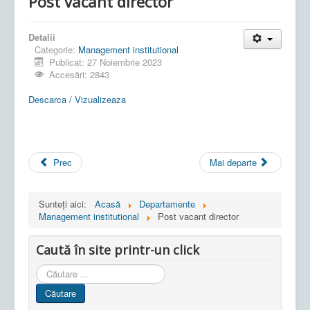
Post vacant director
Detalii
Categorie:
Management institutional
Publicat: 27 Noiembrie 2023
Accesări: 2843
Descarca / Vizualizeaza
Prec
Mai departe
Sunteți aici:
Acasă
Departamente
Management institutional
Post vacant director
Caută în site printr-un click
Cauta
in
Căutare
site