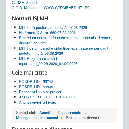
CJRAE Mehedinți
C.C.D. Mehedinţi - WWW.CCDMEHEDINTI.RO
Noutati ISJ MH
MH_Listă posturi actualizată_07.08.2026
Hotărârea C.A. nr. 660/07.08.2026
Procedură detașare în interesul învățământului directori,
directori adjuncți
MH_Posturi_catedre didactice repartizate pe perioadă
nedeterminată_06.08.2026
MH_Programare ședințe
repartizare_20.08.2026_04.09.2026
Cele mai citite
POSDRU ID 155742
POSDRU ID 156935
Banner si link site proiect
ANUNT SELECTIE EXPERT EOO
Anunt servicii arhivare
Sunteți aici:
Acasă
Departamente
Management institutional
Post vacant director