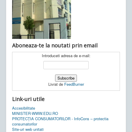
Ultimele articole:
Vi, 04.11.2022 -
Inspectoratul Școlar
Județean Mehedinți
Aboneaza-te la noutati prin email
Introduceti adresa de e-mail:
Livrat de
FeedBurner
Link-uri utile
Accesibilitate
MINISTER-WWW.EDU.RO
PROTECȚIA CONSUMATORILOR - InfoCons – protectia
consumatorilor
Site-uri web unitati