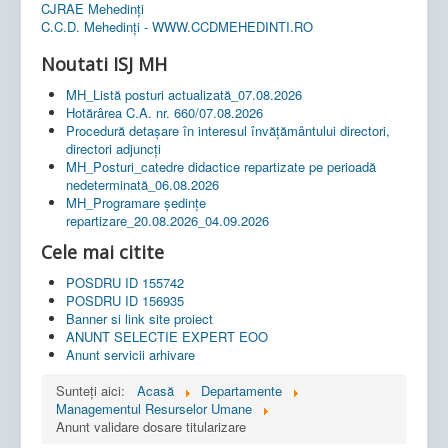
CJRAE Mehedinți
C.C.D. Mehedinţi - WWW.CCDMEHEDINTI.RO
Noutati ISJ MH
MH_Listă posturi actualizată_07.08.2026
Hotărârea C.A. nr. 660/07.08.2026
Procedură detașare în interesul învățământului directori,
directori adjuncți
MH_Posturi_catedre didactice repartizate pe perioadă
nedeterminată_06.08.2026
MH_Programare ședințe
repartizare_20.08.2026_04.09.2026
Cele mai citite
POSDRU ID 155742
POSDRU ID 156935
Banner si link site proiect
ANUNT SELECTIE EXPERT EOO
Anunt servicii arhivare
Sunteți aici:
Acasă
Departamente
Managementul Resurselor Umane
Anunt validare dosare titularizare