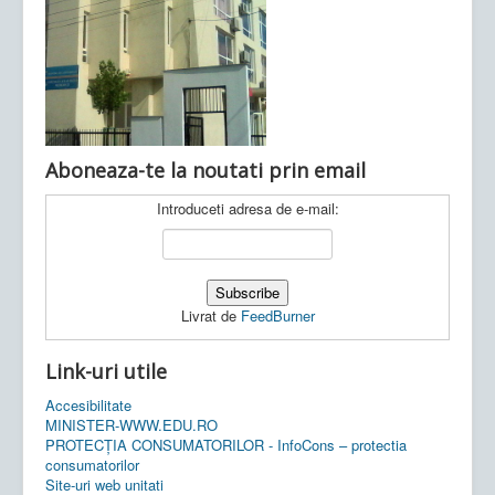
Ultimele articole:
Vi, 04.11.2022 -
Inspectoratul Școlar
Județean Mehedinți
Aboneaza-te la noutati prin email
Introduceti adresa de e-mail:
Livrat de
FeedBurner
Link-uri utile
Accesibilitate
MINISTER-WWW.EDU.RO
PROTECȚIA CONSUMATORILOR - InfoCons – protectia
consumatorilor
Site-uri web unitati