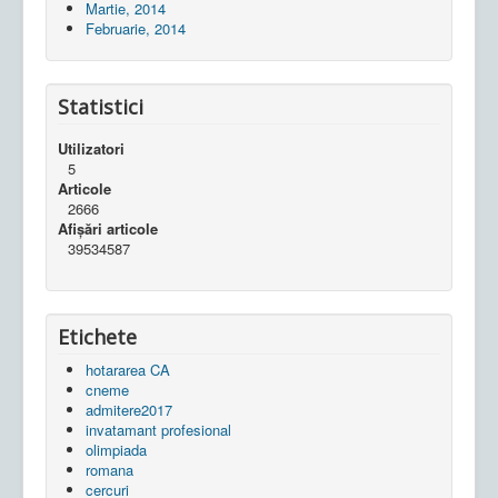
Martie, 2014
Februarie, 2014
Statistici
Utilizatori
5
Articole
2666
Afișări articole
39534587
Etichete
hotararea CA
cneme
admitere2017
invatamant profesional
olimpiada
romana
cercuri