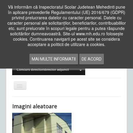
Vă informăm că Inspectoratul Scolar Judetean Mehedinti pune
în aplicare prevederile Regulamentului (UE) 2016/679 (GDPR)
privind prelucrarea datelor cu caracter personal. Datele cu
caracter personal ale solicitanților, beneficiarilor, contribuabililor
Cauta
etc. sunt prelucrate în scopuri legale pentru a putea răspunde
in
solicitărilor dumneavoastră. Site-ul www.mh.edu.ro folosește
site
cookies. Continuarea navigarii pe acest site se considera
Acasa
Cadre Didactice
acceptare a politicii de utilizare a cookies.
Departamente
Proiecte
MAI MULTE INFORMATII
DE ACORD
Examene Naționale
Concurs director/director adjunct
Comută
navigarea
Imagini aleatoare