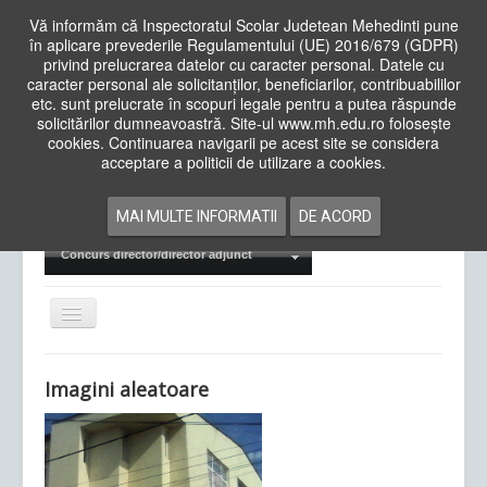
Vă informăm că Inspectoratul Scolar Judetean Mehedinti pune
în aplicare prevederile Regulamentului (UE) 2016/679 (GDPR)
privind prelucrarea datelor cu caracter personal. Datele cu
caracter personal ale solicitanților, beneficiarilor, contribuabililor
Cauta
etc. sunt prelucrate în scopuri legale pentru a putea răspunde
in
solicitărilor dumneavoastră. Site-ul www.mh.edu.ro folosește
site
cookies. Continuarea navigarii pe acest site se considera
Acasa
Cadre Didactice
acceptare a politicii de utilizare a cookies.
Departamente
Proiecte
MAI MULTE INFORMATII
DE ACORD
Examene Naționale
Concurs director/director adjunct
Comută
navigarea
Imagini aleatoare