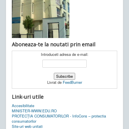
Ultimele articole:
Vi, 04.11.2022 -
Inspectoratul Școlar
Județean Mehedinți
Aboneaza-te la noutati prin email
Introduceti adresa de e-mail:
Livrat de
FeedBurner
Link-uri utile
Accesibilitate
MINISTER-WWW.EDU.RO
PROTECȚIA CONSUMATORILOR - InfoCons – protectia
consumatorilor
Site-uri web unitati