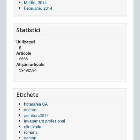
Martie, 2014
Februarie, 2014
Statistici
Utilizatori
5
Articole
2666
Afișări articole
39492594
Etichete
hotararea CA
cneme
admitere2017
invatamant profesional
olimpiada
romana
cercuri