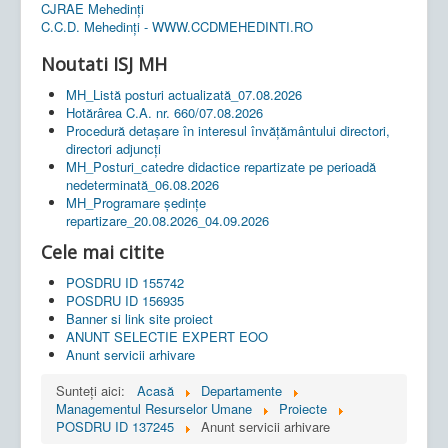
CJRAE Mehedinți
C.C.D. Mehedinţi - WWW.CCDMEHEDINTI.RO
Noutati ISJ MH
MH_Listă posturi actualizată_07.08.2026
Hotărârea C.A. nr. 660/07.08.2026
Procedură detașare în interesul învățământului directori,
directori adjuncți
MH_Posturi_catedre didactice repartizate pe perioadă
nedeterminată_06.08.2026
MH_Programare ședințe
repartizare_20.08.2026_04.09.2026
Cele mai citite
POSDRU ID 155742
POSDRU ID 156935
Banner si link site proiect
ANUNT SELECTIE EXPERT EOO
Anunt servicii arhivare
Sunteți aici:
Acasă
Departamente
Managementul Resurselor Umane
Proiecte
POSDRU ID 137245
Anunt servicii arhivare