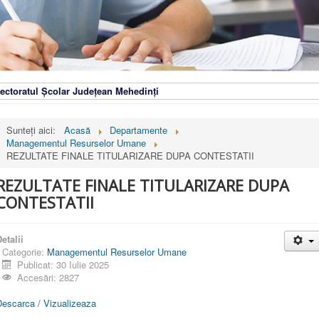
ectoratul Școlar Județean Mehedinți
Sunteți aici:
Acasă
Departamente
Managementul Resurselor Umane
REZULTATE FINALE TITULARIZARE DUPA CONTESTATII
REZULTATE FINALE TITULARIZARE DUPA
CONTESTATII
etalii
Categorie:
Managementul Resurselor Umane
Publicat: 30 Iulie 2025
Accesări: 2827
Descarca / Vizualizeaza