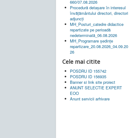
660/07.08.2026
Procedură detașare în interesul
învățământului directori, directori
adjuncți
MH_Posturi_catedre didactice
repartizate pe perioadă
nedeterminată_06.08.2026
MH_Programare ședințe
repartizare_20.08.2026_04.09.20
26
Cele mai citite
POSDRU ID 155742
POSDRU ID 156935
Banner si link site proiect
ANUNT SELECTIE EXPERT
EOO
Anunt servicii arhivare