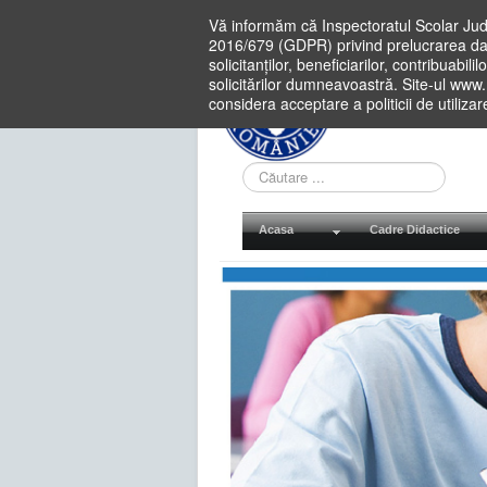
Vă informăm că Inspectoratul Scolar Jud
2016/679 (GDPR) privind prelucrarea dat
solicitanților, beneficiarilor, contribuabi
solicitărilor dumneavoastră. Site-ul www
considera acceptare a politicii de utiliza
Cauta
in
site
Acasa
Cadre Didactice