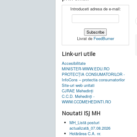
Introduceti adresa de e-mail:
Livrat de
FeedBurner
Link-uri utile
Accesibilitate
MINISTER-WWW.EDU.RO
PROTECȚIA CONSUMATORILOR -
InfoCons – protectia consumatorilor
Site-uri web unitati
CJRAE Mehedinți
C.C.D. Mehedinţi -
WWW.CCDMEHEDINTI.RO
Noutati ISJ MH
MH_Listă posturi
actualizată_07.08.2026
Hotărârea C.A. nr.