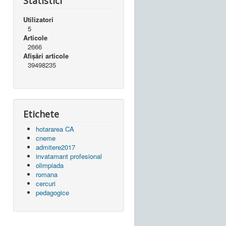
Statistici
Utilizatori
5
Articole
2666
Afișări articole
39498235
Etichete
hotararea CA
cneme
admitere2017
invatamant profesional
olimpiada
romana
cercuri
pedagogice