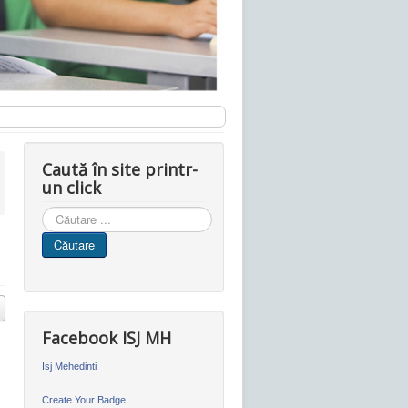
Caută în site printr-
un click
Cauta
in
Căutare
site
Facebook ISJ MH
Isj Mehedinti
Create Your Badge